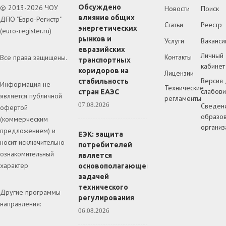
© 2013-2026 ЧОУ
Обсуждено
Новости
Поиск
влияние общих
ДПО "Евро-Регистр"
Статьи
Реестр
энергетических
(euro-register.ru)
рынков и
Услуги
Ваканси
евразийских
Личный
Контакты
Все права защищены.
транспортных
кабинет
коридоров на
Лицензии
Версия 
стабильность
Информация не
Технические
слабов
стран ЕАЭС
является публичной
регламенты
07.08.2026
Сведен
офертой
образов
(коммерческим
организ
предложением) и
ЕЭК: защита
носит исключительно
потребителей
ознакомительный
является
характер
основополагающей
задачей
технического
Другие программы
регулирования
направления:
06.08.2026