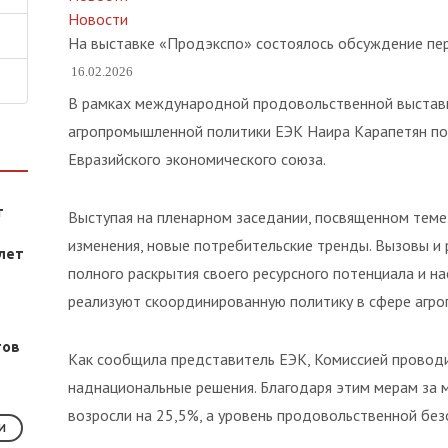
Новости
На выставке «Продэкспо» состоялось обсуждение пер
16.02.2026
В рамках международной продовольственной выставк
агропромышленной политики ЕЭК Наира Карапетян под
Евразийского экономического союза.
т
Выступая на пленарном заседании, посвященном теме
изменения, новые потребительские тренды. Вызовы и 
лет
полного раскрытия своего ресурсного потенциала и н
реализуют скоординированную политику в сфере агр
тов
Как сообщила представитель ЕЭК, Комиссией проводи
наднациональные решения. Благодаря этим мерам за 
возросли на 25,5%, а уровень продовольственной без
И