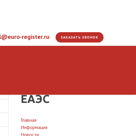
l@euro-register.ru
ЗАКАЗАТЬ ЗВОНОК
На выставке «Продэ
обсуждение перспек
ЭС
ЕАЭС
Главная
Информация
Новости