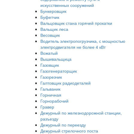
искусственных сооружений
Бункеровщик
Буфетчик
Вальцовщик стана горячей прокатки
Вальщик леса
Весовщик
Водитель электропогрузчика, с мощностью
электродвигателя не более 4 кВт
Вожатый
Вышивальщица
Газовщик
Газогенераторщик
Газорезчик
Галтовщик радиодеталей
Гальваник
Горничная
Горнорабочий
Гравер
Дежурный по железнодорожной станции,
разъезду
Дежурный по переезду
Дежурный стрелочного поста