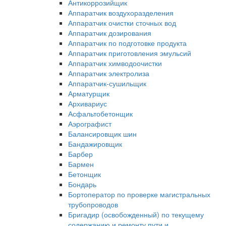
Антикоррозийщик
Аппаратчик воздухоразделения
Аппаратчик очистки сточных вод
Аппаратчик дозирования
Аппаратчик по подготовке продукта
Аппаратчик приготовления эмульсий
Аппаратчик химводоочистки
Аппаратчик электролиза
Аппаратчик-сушильщик
Арматурщик
Архивариус
Асфальтобетонщик
Аэрографист
Балансировщик шин
Бандажировщик
Барбер
Бармен
Бетонщик
Бондарь
Бортоператор по проверке магистральных
трубопроводов
Бригадир (освобожденный) по текущему
содержанию и ремонту пути и