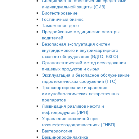
Специалист по обеспечению средствами
индивидуальной защиты (СИЗ)
Биотестирование
Гостиничный бизнес
Таможенное дело
Предрейсовые медицинские осмотры
водителей
Безопасная эксплуатация систем
внутридомового и внутриквартирного
газового оборудования (ВДГО, ВКГО)
Органолептический метод исследования
пищевых продуктов и сырья
Эксплуатация и безопасное обслуживание
гидротехнических сооружений (ГТС)
Транспортирование и хранение
иммунобиологических лекарственных
препаратов
Ликвидация разливов нефти и
нефтепродуктов (ЛРН)
Управление скважиной при
газонефтеводопроявлениях (ГНВП)
Бактериология
Вакцинопрофилактика