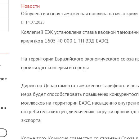
Новости
Обнулена ввозная таможенная пошлина на мясо кри
14.07.2023
Коллегией ЕЭК установлена ставка ввозной таможенн
криля (код 1605 40 000 1 ТН ВЭД ЕАЭС).
На территории Евразийского экономического союза пр
т
производят консервы и спреды.
лет
Директор Департамента таможенно-тарифного и нетар
мера будет способствовать повышению конкурентосп
моллюсков на территории ЕАЭС, насыщению внутренн
тов
потребительских цен, увеличению загрузки производс
экспорта.
Кроме того, Комиссия совместно со странами Союза 