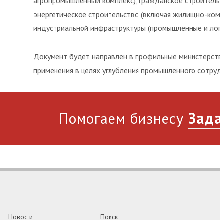
агропромышленный комплекс), гражданское строительс
энергетическое строительство (включая жилищно-ком
индустриальной инфраструктуры (промышленные и логи
Документ будет направлен в профильные министерств
применения в целях углубления промышленного сотруд
Помогаем бизнесу
Зада
Новости
Поиск