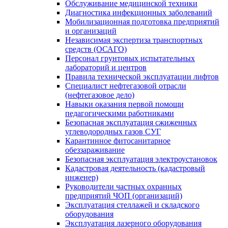
Обслуживание медицинской техники
Диагностика инфекционных заболеваний
Мобилизационная подготовка предприятий
и организаций
Независимая экспертиза транспортных
средств (ОСАГО)
Персонал грунтовых испытательных
лабораторий и центров
Правила технической эксплуатации лифтов
Специалист нефтегазовой отрасли
(нефтегазовое дело)
Навыки оказания первой помощи
педагогическими работниками
Безопасная эксплуатация сжиженных
углеводородных газов СУГ
Карантинное фитосанитарное
обеззараживание
Безопасная эксплуатация электроустановок
Кадастровая деятельность (кадастровый
инженер)
Руководители частных охранных
предприятий ЧОП (организаций)
Эксплуатация стеллажей и складского
оборудования
Эксплуатация лазерного оборудования