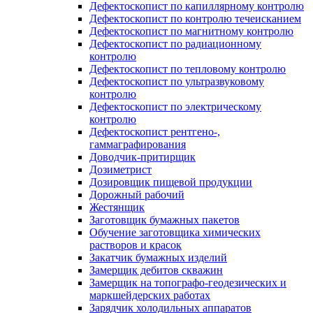
Дефектоскопист по капиллярному контролю
Дефектоскопист по контролю течеисканием
Дефектоскопист по магнитному контролю
Дефектоскопист по радиационному
контролю
Дефектоскопист по тепловому контролю
Дефектоскопист по ультразвуковому
контролю
Дефектоскопист по электрическому
контролю
Дефектоскопист рентгено-,
гаммаграфирования
Доводчик-притирщик
Дозиметрист
Дозировщик пищевой продукции
Дорожный рабочий
Жестянщик
Заготовщик бумажных пакетов
Обучение заготовщика химических
растворов и красок
Закатчик бумажных изделий
Замерщик дебитов скважин
Замерщик на топографо-геодезических и
маркшейдерских работах
Зарядчик холодильных аппаратов