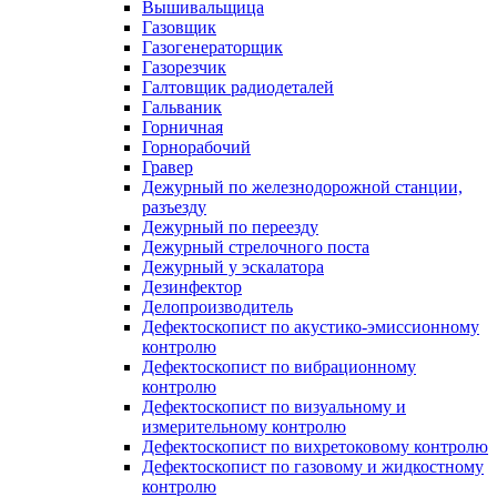
Вышивальщица
Газовщик
Газогенераторщик
Газорезчик
Галтовщик радиодеталей
Гальваник
Горничная
Горнорабочий
Гравер
Дежурный по железнодорожной станции,
разъезду
Дежурный по переезду
Дежурный стрелочного поста
Дежурный у эскалатора
Дезинфектор
Делопроизводитель
Дефектоскопист по акустико-эмиссионному
контролю
Дефектоскопист по вибрационному
контролю
Дефектоскопист по визуальному и
измерительному контролю
Дефектоскопист по вихретоковому контролю
Дефектоскопист по газовому и жидкостному
контролю