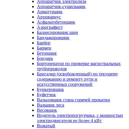
Аппаратчик электролиза
Аппаратчик-сушильщик
Арматурщик
Архивариус
Асфальтобетонщик
Аэрографист
Балансировщик шин
Бандажировщик
Барбер
Бармен
Бетонщик
Бондарь
Бортоператор по проверке магистральных
трубопроводов
Бригадир (освобожденный) по текущему
содержанию и ремонту пути и
искусственных сооружений
Бункеровщик
Буфетчик
Вальцовщик стана горячей прокатки
Вальщик леса
Весовщик
Водитель электропогрузчика, с мощностью
электродвигателя не более 4 кВт
Вожатый