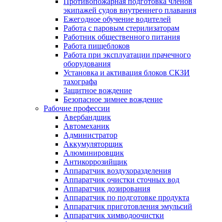
Противопожарная подготовка членов
экипажей судов внутреннего плавания
Ежегодное обучение водителей
Работа с паровым стерилизаторам
Работник общественного питания
Работа пищеблоков
Работа при эксплуатации прачечного
оборудования
Установка и активация блоков СКЗИ
тахографа
Защитное вождение
Безопасное зимнее вождение
Рабочие профессии
Авербандщик
Автомеханик
Администратор
Аккумуляторщик
Алюминировщик
Антикоррозийщик
Аппаратчик воздухоразделения
Аппаратчик очистки сточных вод
Аппаратчик дозирования
Аппаратчик по подготовке продукта
Аппаратчик приготовления эмульсий
Аппаратчик химводоочистки