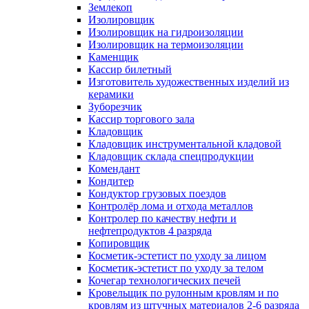
Землекоп
Изолировщик
Изолировщик на гидроизоляции
Изолировщик на термоизоляции
Каменщик
Кассир билетный
Изготовитель художественных изделий из
керамики
Зуборезчик
Кассир торгового зала
Кладовщик
Кладовщик инструментальной кладовой
Кладовщик склада спецпродукции
Комендант
Кондитер
Кондуктор грузовых поездов
Контролёр лома и отхода металлов
Контролер по качеству нефти и
нефтепродуктов 4 разряда
Копировщик
Косметик-эстетист по уходу за лицом
Косметик-эстетист по уходу за телом
Кочегар технологических печей
Кровельщик по рулонным кровлям и по
кровлям из штучных материалов 2-6 разряда