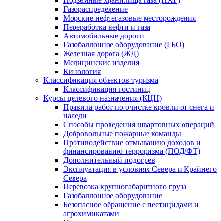
Подземные хранилища газа (ПХГ)
Газораспределение
Морские нефтегазовые месторождения
Переработка нефти и газа
Автомобильные дороги
Газобаллонное оборудование (ГБО)
Железная дорога (ЖД)
Медицинские изделия
Кинология
Классификация объектов туризма
Классификация гостиниц
Курсы целевого назначения (КЦН)
Правила работ по очистке кровли от снега и
наледи
Способы проведения швартовных операций
Добровольные пожарные команды
Противодействие отмыванию доходов и
финансированию терроризма (ПОД/ФТ)
Дополнительный подогрев
Эксплуатация в условиях Севера и Крайнего
Севера
Перевозка крупногабаритного груза
Газобаллонное оборудование
Безопасное обращение с пестицидами и
агрохимикатами