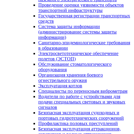
Проведение оценки уязвимости объектов
транспортной инфраструктуры
Государственная регистрации транспортных
средств
Система защиты информации
(администрирование системы защиты
информации)
Санитарно-эпидемиологические требования
в образовании
Электросветотехническое обеспечение
полетов (ЭСТОП)
Обслуживание стоматологического
оборудования
Организация хранения боевого
огнестрельного оружия
Эксплуатация котлов
Специалисты по переносным виброметрам
Водители по работе с устройствами для
подачи специальных световых и звуковых
сигналов
Безопасная эксплуатация судоходных и
портовых гидротехнических сооружений
Профилактика половых преступлений
Безопасная эксплуатация аттракционов,