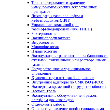
Транспортирование и хранение
иммунобиологических лекарственных
препаратов
Ликвидация разливов нефти и
нефтепродуктов (ЛРН)
Управление скважиной при
газонефтеводопроявлениях (ГНВП)
Бактериология
Вакцинопрофилактика
Вирусология
Микробиология
Паразитология
Эксплуатация, транспортировка баллонов со
сжатыми, сжиженными или растворенными
газами
Государственное и муниципальное
управление
Хранение и утилизация боеприпасов
Внутренние аудиторы по СМК ISO (ИСО)
Экспертиза временной нетрудоспособности
Пест-контроль
Эксплуатация, обслуживание и ремонт
платформ для инвалидов
Отделочные работы
Оценка и управление профессиональными