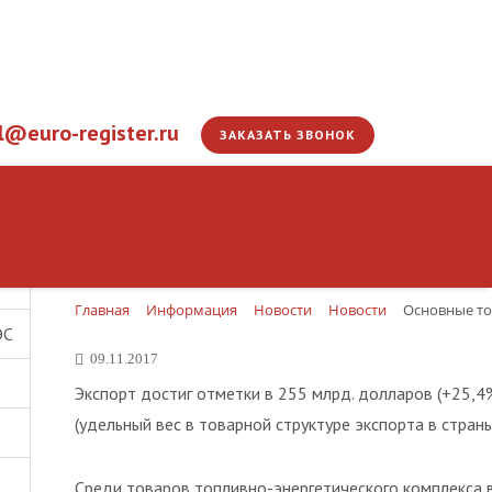
l@euro-register.ru
ЗАКАЗАТЬ ЗВОНОК
Основные торговые 
Главная
Информация
Новости
Новости
Основные то
ЭС
09.11.2017
Экспорт достиг отметки в 255 млрд. долларов (+25,4
(удельный вес в товарной структуре экспорта в стран
Среди товаров топливно-энергетического комплекса в