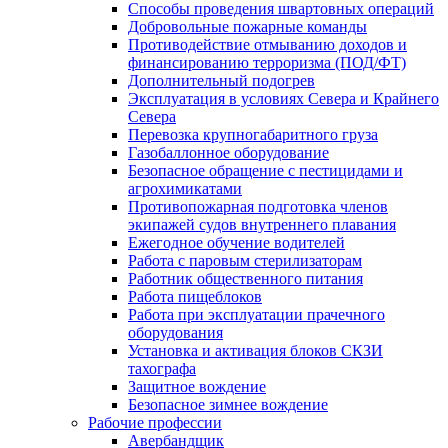
Способы проведения швартовных операций
Добровольные пожарные команды
Противодействие отмыванию доходов и
финансированию терроризма (ПОД/ФТ)
Дополнительный подогрев
Эксплуатация в условиях Севера и Крайнего
Севера
Перевозка крупногабаритного груза
Газобаллонное оборудование
Безопасное обращение с пестицидами и
агрохимикатами
Противопожарная подготовка членов
экипажей судов внутреннего плавания
Ежегодное обучение водителей
Работа с паровым стерилизаторам
Работник общественного питания
Работа пищеблоков
Работа при эксплуатации прачечного
оборудования
Установка и активация блоков СКЗИ
тахографа
Защитное вождение
Безопасное зимнее вождение
Рабочие профессии
Авербандщик