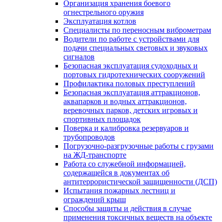
Организация хранения боевого
огнестрельного оружия
Эксплуатация котлов
Специалисты по переносным виброметрам
Водители по работе с устройствами для
подачи специальных световых и звуковых
сигналов
Безопасная эксплуатация судоходных и
портовых гидротехнических сооружений
Профилактика половых преступлений
Безопасная эксплуатация аттракционов,
аквапарков и водных аттракционов,
веревочных парков, детских игровых и
спортивных площадок
Поверка и калибровка резервуаров и
трубопроводов
Погрузочно-разгрузочные работы с грузами
на ЖД-транспорте
Работа со служебной информацией,
содержащейся в документах об
антитеррористической защищенности (ДСП)
Испытания пожарных лестниц и
ограждений крыш
Способы защиты и действия в случае
применения токсичных веществ на объекте