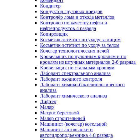
Комендант
Кондитер
Кондуктор грузовых поездов
Контролёр лома и отхода металлов
Контролер по качеству нефти и
нефтепродуктов 4 разряда
Копировщик
Косметик-эстетист по уходу за лицом
Косметик-эстетист по уходу за телом
Кочегар технологических печей
Кровельщик по рулонным кровлям и по
кровлям из штучных материалов 2-6 разряда
Кровельщик по стальным кровлям
Лаборант спектрального анализа
Лаборант входного контроля
Лаборант химико-бактериологического
анализа
Лаборант химического анализа
Лифтер
Маляр
Матрос береговой
Маляр строительный
Машинист (кочегар) котельной
Машинист автовышки и
автогидроподъемника 4-8 разряда