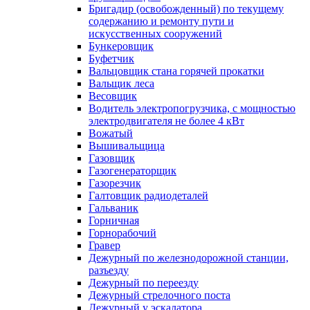
Бригадир (освобожденный) по текущему
содержанию и ремонту пути и
искусственных сооружений
Бункеровщик
Буфетчик
Вальцовщик стана горячей прокатки
Вальщик леса
Весовщик
Водитель электропогрузчика, с мощностью
электродвигателя не более 4 кВт
Вожатый
Вышивальщица
Газовщик
Газогенераторщик
Газорезчик
Галтовщик радиодеталей
Гальваник
Горничная
Горнорабочий
Гравер
Дежурный по железнодорожной станции,
разъезду
Дежурный по переезду
Дежурный стрелочного поста
Дежурный у эскалатора