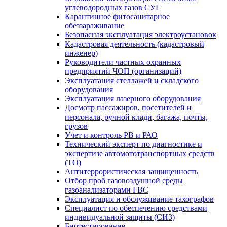
углеводородных газов СУГ
Карантинное фитосанитарное
обеззараживание
Безопасная эксплуатация электроустановок
Кадастровая деятельность (кадастровый
инженер)
Руководители частных охранных
предприятий ЧОП (организаций)
Эксплуатация стеллажей и складского
оборудования
Эксплуатация лазерного оборудования
Досмотр пассажиров, посетителей и
персонала, ручной клади, багажа, почты,
грузов
Учет и контроль РВ и РАО
Технический эксперт по диагностике и
экспертизе автомототранспортных средств
(ТО)
Антитеррористическая защищенность
Отбор проб газовоздушной среды
газоанализаторами ГВС
Эксплуатация и обслуживание тахографов
Специалист по обеспечению средствами
индивидуальной защиты (СИЗ)
Биотестирование