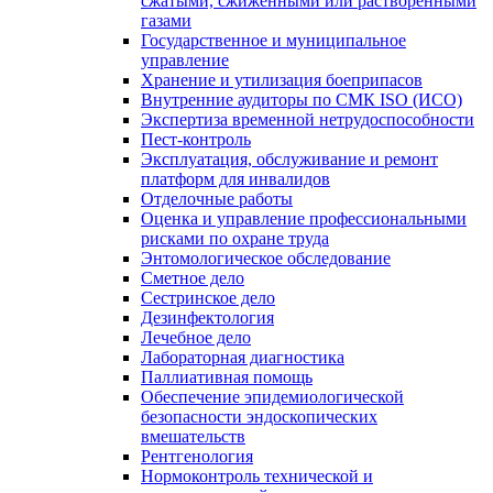
сжатыми, сжиженными или растворенными
газами
Государственное и муниципальное
управление
Хранение и утилизация боеприпасов
Внутренние аудиторы по СМК ISO (ИСО)
Экспертиза временной нетрудоспособности
Пест-контроль
Эксплуатация, обслуживание и ремонт
платформ для инвалидов
Отделочные работы
Оценка и управление профессиональными
рисками по охране труда
Энтомологическое обследование
Сметное дело
Сестринское дело
Дезинфектология
Лечебное дело
Лабораторная диагностика
Паллиативная помощь
Обеспечение эпидемиологической
безопасности эндоскопических
вмешательств
Рентгенология
Нормоконтроль технической и