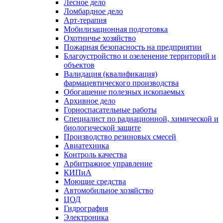
Лесное дело
Ломбардное дело
Арт-терапия
Мобилизационная подготовка
Охотничье хозяйство
Пожарная безопасность на предприятии
Благоустройство и озеленение территорий и
объектов
Валидация (квалификация)
фармацевтического производства
Обогащение полезных ископаемых
Архивное дело
Горноспасательные работы
Специалист по радиационной, химической и
биологической защите
Производство резиновых смесей
Авиатехника
Контроль качества
Арбитражное управление
КИПиА
Моющие средства
Автомобильное хозяйство
ЦОД
Гидрография
Электроника