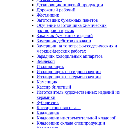
Дозировщик пищевой продукции
Дорожный рабочий
Жестянщик
Заготовщик бумажных пакетов
Обучение заготовщика химических
растворов и красок
Закатчик бумажных изделий
Замерщик дебитов скважин
Замерщик на топографо-геодезических и
маркшейдерских работах
Зарядчик холодильных аппаратов
Землекоп
Изолировщик
Изолировщик на гидроизоляции
Изолировщик на термоизоляции
Каменщик
Кассир билетный
Изготовитель художественных изделий из
керамики
Зуборезчик
Кассир торгового зала
Кладовщик
Кладовщик инструментальной кладовой
Кладовщик склада спецпродукции