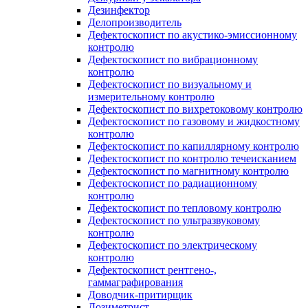
Дезинфектор
Делопроизводитель
Дефектоскопист по акустико-эмиссионному
контролю
Дефектоскопист по вибрационному
контролю
Дефектоскопист по визуальному и
измерительному контролю
Дефектоскопист по вихретоковому контролю
Дефектоскопист по газовому и жидкостному
контролю
Дефектоскопист по капиллярному контролю
Дефектоскопист по контролю течеисканием
Дефектоскопист по магнитному контролю
Дефектоскопист по радиационному
контролю
Дефектоскопист по тепловому контролю
Дефектоскопист по ультразвуковому
контролю
Дефектоскопист по электрическому
контролю
Дефектоскопист рентгено-,
гаммаграфирования
Доводчик-притирщик
Дозиметрист