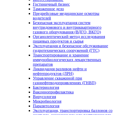
Гостиничный бизнес
Таможенное дело
Предрейсовые медицинские осмотры
водителей
Безопасная эксплуатация систем
внутридомового и внутриквартирного
газового оборудования (ВДГО, ВКГО)
Органолептический метод исследования
пищевых продуктов и сырья
Эксплуатация и безопасное обслуживание
гидротехнических сооружений (ГТС)
Транспортирование и хранение
иммунобиологических лекарственных
препаратов
Ликвидация разливов нефти и
нефтепродуктов (ЛРН)
Управление скважиной при
газонефтеводопроявлениях (ГНВП)
Бактериология
Вакцинопрофилактика
Вирусология
Микробиология
Паразитология
Эксплуатация, транспортировка баллонов со