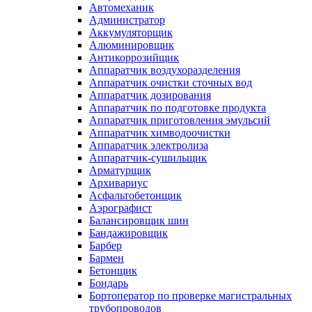
Автомеханик
Администратор
Аккумуляторщик
Алюминировщик
Антикоррозийщик
Аппаратчик воздухоразделения
Аппаратчик очистки сточных вод
Аппаратчик дозирования
Аппаратчик по подготовке продукта
Аппаратчик приготовления эмульсий
Аппаратчик химводоочистки
Аппаратчик электролиза
Аппаратчик-сушильщик
Арматурщик
Архивариус
Асфальтобетонщик
Аэрографист
Балансировщик шин
Бандажировщик
Барбер
Бармен
Бетонщик
Бондарь
Бортоператор по проверке магистральных
трубопроводов