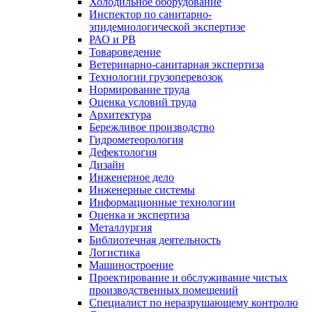
Холодильное оборудование
Инспектор по санитарно-
эпидемиологической экспертизе
РАО и РВ
Товароведение
Ветеринарно-санитарная экспертиза
Технологии грузоперевозок
Нормирование труда
Оценка условий труда
Архитектура
Бережливое производство
Гидрометеорология
Дефектология
Дизайн
Инженерное дело
Инженерные системы
Информационные технологии
Оценка и экспертиза
Металлургия
Библиотечная деятельность
Логистика
Машиностроение
Проектирование и обслуживание чистых
производственных помещений
Специалист по неразрушающему контролю