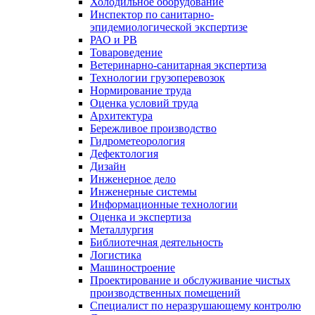
Холодильное оборудование
Инспектор по санитарно-
эпидемиологической экспертизе
РАО и РВ
Товароведение
Ветеринарно-санитарная экспертиза
Технологии грузоперевозок
Нормирование труда
Оценка условий труда
Архитектура
Бережливое производство
Гидрометеорология
Дефектология
Дизайн
Инженерное дело
Инженерные системы
Информационные технологии
Оценка и экспертиза
Металлургия
Библиотечная деятельность
Логистика
Машиностроение
Проектирование и обслуживание чистых
производственных помещений
Специалист по неразрушающему контролю