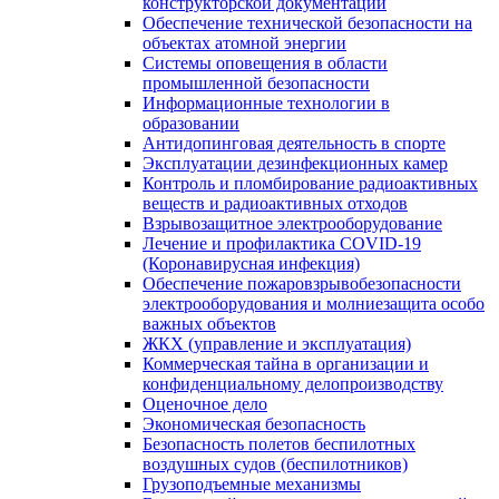
конструкторской документации
Обеспечение технической безопасности на
объектах атомной энергии
Системы оповещения в области
промышленной безопасности
Информационные технологии в
образовании
Антидопинговая деятельность в спорте
Эксплуатации дезинфекционных камер
Контроль и пломбирование радиоактивных
веществ и радиоактивных отходов
Взрывозащитное электрооборудование
Лечение и профилактика COVID-19
(Коронавирусная инфекция)
Обеспечение пожаровзрывобезопасности
электрооборудования и молниезащита особо
важных объектов
ЖКХ (управление и эксплуатация)
Коммерческая тайна в организации и
конфиденциальному делопроизводству
Оценочное дело
Экономическая безопасность
Безопасность полетов беспилотных
воздушных судов (беспилотников)
Грузоподъемные механизмы