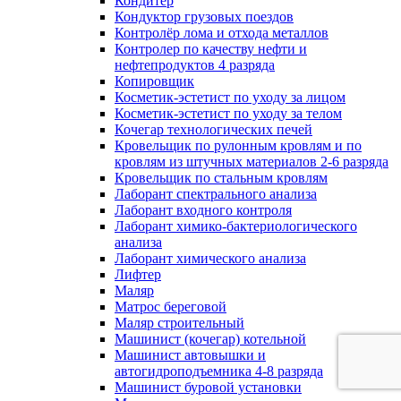
Кондитер
Кондуктор грузовых поездов
Контролёр лома и отхода металлов
Контролер по качеству нефти и
нефтепродуктов 4 разряда
Копировщик
Косметик-эстетист по уходу за лицом
Косметик-эстетист по уходу за телом
Кочегар технологических печей
Кровельщик по рулонным кровлям и по
кровлям из штучных материалов 2-6 разряда
Кровельщик по стальным кровлям
Лаборант спектрального анализа
Лаборант входного контроля
Лаборант химико-бактериологического
анализа
Лаборант химического анализа
Лифтер
Маляр
Матрос береговой
Маляр строительный
Машинист (кочегар) котельной
Машинист автовышки и
автогидроподъемника 4-8 разряда
Машинист буровой установки