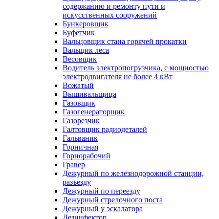
содержанию и ремонту пути и
искусственных сооружений
Бункеровщик
Буфетчик
Вальцовщик стана горячей прокатки
Вальщик леса
Весовщик
Водитель электропогрузчика, с мощностью
электродвигателя не более 4 кВт
Вожатый
Вышивальщица
Газовщик
Газогенераторщик
Газорезчик
Галтовщик радиодеталей
Гальваник
Горничная
Горнорабочий
Гравер
Дежурный по железнодорожной станции,
разъезду
Дежурный по переезду
Дежурный стрелочного поста
Дежурный у эскалатора
Дезинфектор