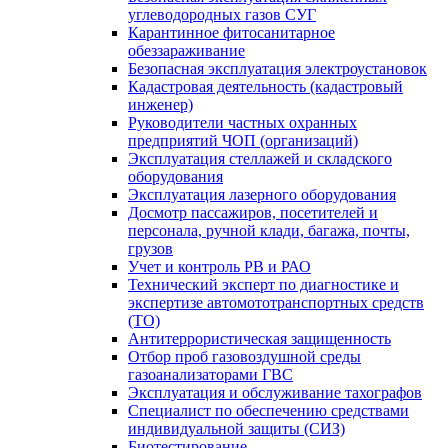
углеводородных газов СУГ
Карантинное фитосанитарное
обеззараживание
Безопасная эксплуатация электроустановок
Кадастровая деятельность (кадастровый
инженер)
Руководители частных охранных
предприятий ЧОП (организаций)
Эксплуатация стеллажей и складского
оборудования
Эксплуатация лазерного оборудования
Досмотр пассажиров, посетителей и
персонала, ручной клади, багажа, почты,
грузов
Учет и контроль РВ и РАО
Технический эксперт по диагностике и
экспертизе автомототранспортных средств
(ТО)
Антитеррористическая защищенность
Отбор проб газовоздушной среды
газоанализаторами ГВС
Эксплуатация и обслуживание тахографов
Специалист по обеспечению средствами
индивидуальной защиты (СИЗ)
Биотестирование