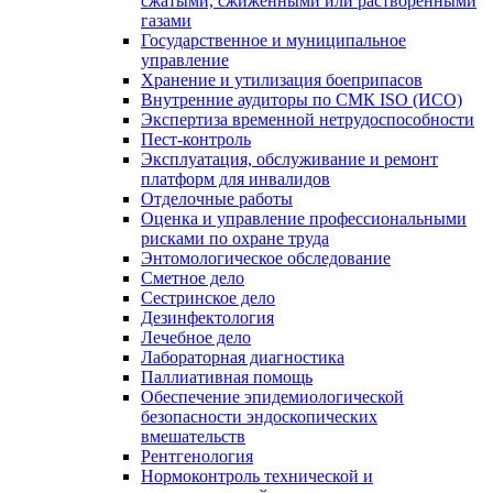
сжатыми, сжиженными или растворенными
газами
Государственное и муниципальное
управление
Хранение и утилизация боеприпасов
Внутренние аудиторы по СМК ISO (ИСО)
Экспертиза временной нетрудоспособности
Пест-контроль
Эксплуатация, обслуживание и ремонт
платформ для инвалидов
Отделочные работы
Оценка и управление профессиональными
рисками по охране труда
Энтомологическое обследование
Сметное дело
Сестринское дело
Дезинфектология
Лечебное дело
Лабораторная диагностика
Паллиативная помощь
Обеспечение эпидемиологической
безопасности эндоскопических
вмешательств
Рентгенология
Нормоконтроль технической и