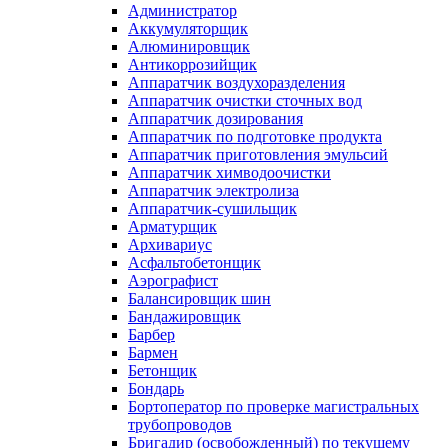
Администратор
Аккумуляторщик
Алюминировщик
Антикоррозийщик
Аппаратчик воздухоразделения
Аппаратчик очистки сточных вод
Аппаратчик дозирования
Аппаратчик по подготовке продукта
Аппаратчик приготовления эмульсий
Аппаратчик химводоочистки
Аппаратчик электролиза
Аппаратчик-сушильщик
Арматурщик
Архивариус
Асфальтобетонщик
Аэрографист
Балансировщик шин
Бандажировщик
Барбер
Бармен
Бетонщик
Бондарь
Бортоператор по проверке магистральных
трубопроводов
Бригадир (освобожденный) по текущему