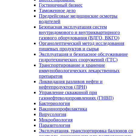
Гостиничный бизнес
Таможенное дело
Предрейсовые медицинские осмотры
водителей
Безопасная эксплуатация систем
внутридомового и внутриквартирного
газового оборудования (ВДГО, ВКГО)
Органолептический метод исследования
пищевых продуктов и сырья
Эксплуатация и безопасное обслуживание
гидротехнических сооружений (ГТС)
Транспортирование и хранение
иммунобиологических лекарственных
препаратов
Ликвидация разливов нефти и
нефтепродуктов (ЛРН)
Управление скважиной при
газонефтеводопроявлениях (ГНВП)
Бактериология
Вакцинопрофилактика
Вирусология
Микробиология
Паразитология
Эксплуатация, транспортировка баллонов со