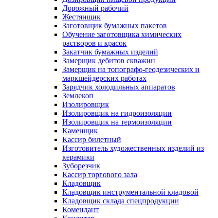
Дорожный рабочий
Жестянщик
Заготовщик бумажных пакетов
Обучение заготовщика химических
растворов и красок
Закатчик бумажных изделий
Замерщик дебитов скважин
Замерщик на топографо-геодезических и
маркшейдерских работах
Зарядчик холодильных аппаратов
Землекоп
Изолировщик
Изолировщик на гидроизоляции
Изолировщик на термоизоляции
Каменщик
Кассир билетный
Изготовитель художественных изделий из
керамики
Зуборезчик
Кассир торгового зала
Кладовщик
Кладовщик инструментальной кладовой
Кладовщик склада спецпродукции
Комендант