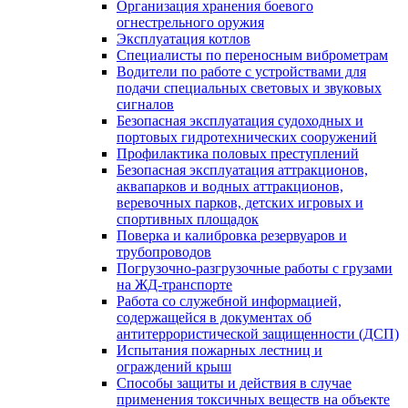
Организация хранения боевого
огнестрельного оружия
Эксплуатация котлов
Специалисты по переносным виброметрам
Водители по работе с устройствами для
подачи специальных световых и звуковых
сигналов
Безопасная эксплуатация судоходных и
портовых гидротехнических сооружений
Профилактика половых преступлений
Безопасная эксплуатация аттракционов,
аквапарков и водных аттракционов,
веревочных парков, детских игровых и
спортивных площадок
Поверка и калибровка резервуаров и
трубопроводов
Погрузочно-разгрузочные работы с грузами
на ЖД-транспорте
Работа со служебной информацией,
содержащейся в документах об
антитеррористической защищенности (ДСП)
Испытания пожарных лестниц и
ограждений крыш
Способы защиты и действия в случае
применения токсичных веществ на объекте