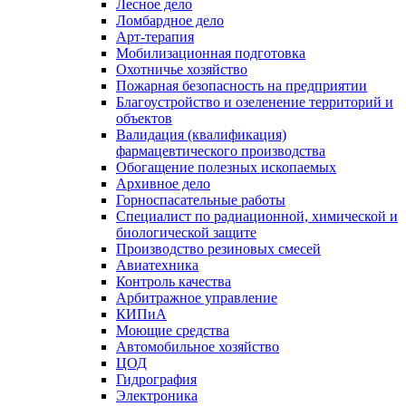
Лесное дело
Ломбардное дело
Арт-терапия
Мобилизационная подготовка
Охотничье хозяйство
Пожарная безопасность на предприятии
Благоустройство и озеленение территорий и
объектов
Валидация (квалификация)
фармацевтического производства
Обогащение полезных ископаемых
Архивное дело
Горноспасательные работы
Специалист по радиационной, химической и
биологической защите
Производство резиновых смесей
Авиатехника
Контроль качества
Арбитражное управление
КИПиА
Моющие средства
Автомобильное хозяйство
ЦОД
Гидрография
Электроника