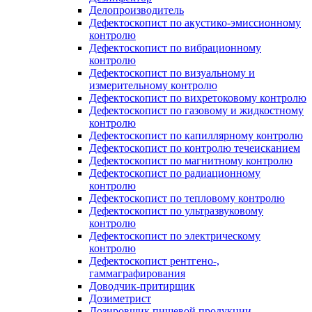
Делопроизводитель
Дефектоскопист по акустико-эмиссионному
контролю
Дефектоскопист по вибрационному
контролю
Дефектоскопист по визуальному и
измерительному контролю
Дефектоскопист по вихретоковому контролю
Дефектоскопист по газовому и жидкостному
контролю
Дефектоскопист по капиллярному контролю
Дефектоскопист по контролю течеисканием
Дефектоскопист по магнитному контролю
Дефектоскопист по радиационному
контролю
Дефектоскопист по тепловому контролю
Дефектоскопист по ультразвуковому
контролю
Дефектоскопист по электрическому
контролю
Дефектоскопист рентгено-,
гаммаграфирования
Доводчик-притирщик
Дозиметрист
Дозировщик пищевой продукции