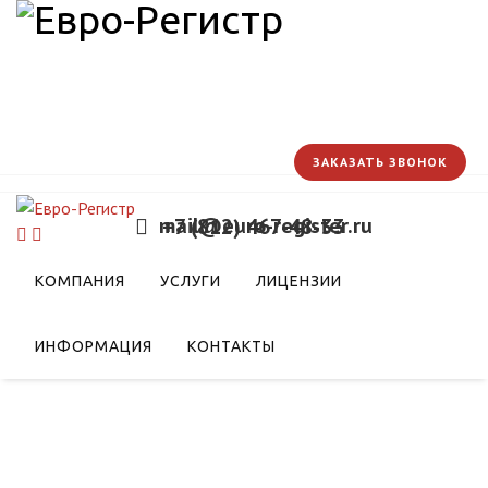
ЗАКАЗАТЬ ЗВОНОК
mail@euro-register.ru
+7 (812) 467-48-33
ергопотребляющие
КОМПАНИЯ
УСЛУГИ
ЛИЦЕНЗИИ
верять на соответствие
амента
ИНФОРМАЦИЯ
КОНТАКТЫ