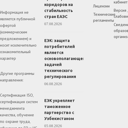
кабинет
коридоров на
Лицензии
Версия 
стабильность
Информация не
Технические
слабов
стран ЕАЭС
является публичной
регламенты
07.08.2026
Сведен
офертой
образов
(коммерческим
организ
предложением) и
ЕЭК: защита
носит исключительно
потребителей
ознакомительный
является
характер
основополагающей
задачей
технического
Другие программы
регулирования
направления:
06.08.2026
Сертификация ISO,
ЕЭК укрепляет
сертификация систем
таможенное
менеджмента
партнерство с
качества, обучение
Узбекистаном
по охране труда,
05.08.2026