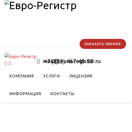
ЗАКАЗАТЬ ЗВОНОК
mail@euro-register.ru
+7 (812) 467-48-33
 по риск-
КОМПАНИЯ
УСЛУГИ
ЛИЦЕНЗИИ
ели надзора за
ИНФОРМАЦИЯ
КОНТАКТЫ