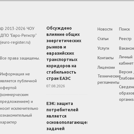
© 2013-2026 ЧОУ
Обсуждено
Новости
Поиск
влияние общих
ДПО "Евро-Регистр"
Статьи
Реестр
энергетических
(euro-register.ru)
рынков и
Услуги
Ваканси
евразийских
Личный
Контакты
Все права защищены.
транспортных
кабинет
коридоров на
Лицензии
Версия 
стабильность
Информация не
Технические
слабов
стран ЕАЭС
является публичной
регламенты
07.08.2026
Сведен
офертой
образов
(коммерческим
организ
предложением) и
ЕЭК: защита
носит исключительно
потребителей
ознакомительный
является
характер
основополагающей
задачей