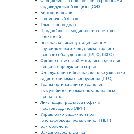
Специалист по обеспечению средствами
индивидуальной защиты (СИЗ)
Биотестирование
Гостиничный бизнес
Таможенное дело
Предрейсовые медицинские осмотры
водителей
Безопасная эксплуатация систем
внутридомового и внутриквартирного
газового оборудования (ВДГО, ВКГО)
Органолептический метод исследования
пищевых продуктов и сырья
Эксплуатация и безопасное обслуживание
гидротехнических сооружений (ГТС)
Транспортирование и хранение
иммунобиологических лекарственных
препаратов
Ликвидация разливов нефти и
нефтепродуктов (ЛРН)
Управление скважиной при
газонефтеводопроявлениях (ГНВП)
Бактериология
Вакцинопрофилактика