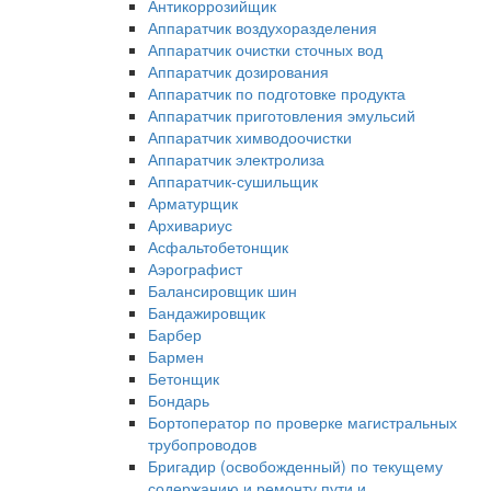
Антикоррозийщик
Аппаратчик воздухоразделения
Аппаратчик очистки сточных вод
Аппаратчик дозирования
Аппаратчик по подготовке продукта
Аппаратчик приготовления эмульсий
Аппаратчик химводоочистки
Аппаратчик электролиза
Аппаратчик-сушильщик
Арматурщик
Архивариус
Асфальтобетонщик
Аэрографист
Балансировщик шин
Бандажировщик
Барбер
Бармен
Бетонщик
Бондарь
Бортоператор по проверке магистральных
трубопроводов
Бригадир (освобожденный) по текущему
содержанию и ремонту пути и