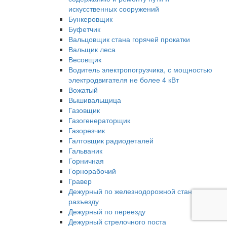
искусственных сооружений
Бункеровщик
Буфетчик
Вальцовщик стана горячей прокатки
Вальщик леса
Весовщик
Водитель электропогрузчика, с мощностью
электродвигателя не более 4 кВт
Вожатый
Вышивальщица
Газовщик
Газогенераторщик
Газорезчик
Галтовщик радиодеталей
Гальваник
Горничная
Горнорабочий
Гравер
Дежурный по железнодорожной станции,
разъезду
Дежурный по переезду
Дежурный стрелочного поста