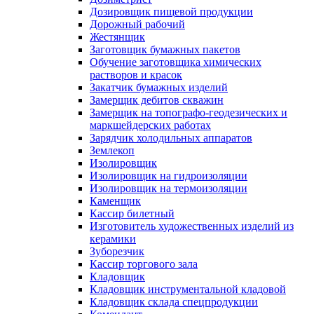
Дозировщик пищевой продукции
Дорожный рабочий
Жестянщик
Заготовщик бумажных пакетов
Обучение заготовщика химических
растворов и красок
Закатчик бумажных изделий
Замерщик дебитов скважин
Замерщик на топографо-геодезических и
маркшейдерских работах
Зарядчик холодильных аппаратов
Землекоп
Изолировщик
Изолировщик на гидроизоляции
Изолировщик на термоизоляции
Каменщик
Кассир билетный
Изготовитель художественных изделий из
керамики
Зуборезчик
Кассир торгового зала
Кладовщик
Кладовщик инструментальной кладовой
Кладовщик склада спецпродукции