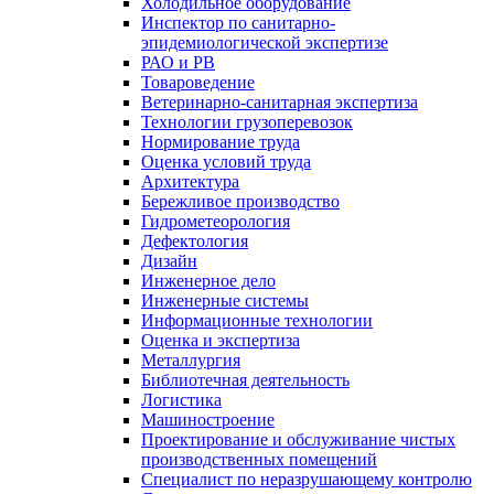
Холодильное оборудование
Инспектор по санитарно-
эпидемиологической экспертизе
РАО и РВ
Товароведение
Ветеринарно-санитарная экспертиза
Технологии грузоперевозок
Нормирование труда
Оценка условий труда
Архитектура
Бережливое производство
Гидрометеорология
Дефектология
Дизайн
Инженерное дело
Инженерные системы
Информационные технологии
Оценка и экспертиза
Металлургия
Библиотечная деятельность
Логистика
Машиностроение
Проектирование и обслуживание чистых
производственных помещений
Специалист по неразрушающему контролю