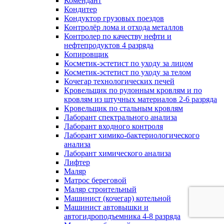
Комендант
Кондитер
Кондуктор грузовых поездов
Контролёр лома и отхода металлов
Контролер по качеству нефти и
нефтепродуктов 4 разряда
Копировщик
Косметик-эстетист по уходу за лицом
Косметик-эстетист по уходу за телом
Кочегар технологических печей
Кровельщик по рулонным кровлям и по
кровлям из штучных материалов 2-6 разряда
Кровельщик по стальным кровлям
Лаборант спектрального анализа
Лаборант входного контроля
Лаборант химико-бактериологического
анализа
Лаборант химического анализа
Лифтер
Маляр
Матрос береговой
Маляр строительный
Машинист (кочегар) котельной
Машинист автовышки и
автогидроподъемника 4-8 разряда