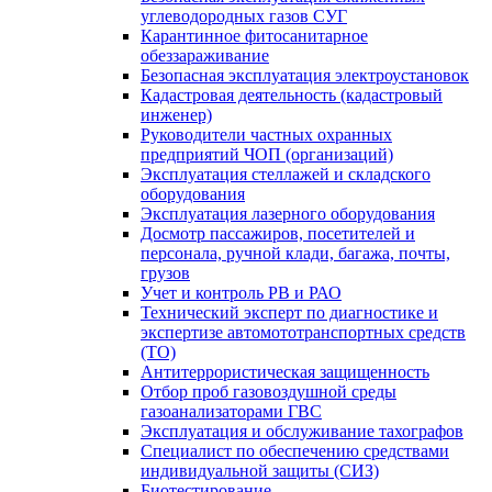
углеводородных газов СУГ
Карантинное фитосанитарное
обеззараживание
Безопасная эксплуатация электроустановок
Кадастровая деятельность (кадастровый
инженер)
Руководители частных охранных
предприятий ЧОП (организаций)
Эксплуатация стеллажей и складского
оборудования
Эксплуатация лазерного оборудования
Досмотр пассажиров, посетителей и
персонала, ручной клади, багажа, почты,
грузов
Учет и контроль РВ и РАО
Технический эксперт по диагностике и
экспертизе автомототранспортных средств
(ТО)
Антитеррористическая защищенность
Отбор проб газовоздушной среды
газоанализаторами ГВС
Эксплуатация и обслуживание тахографов
Специалист по обеспечению средствами
индивидуальной защиты (СИЗ)
Биотестирование