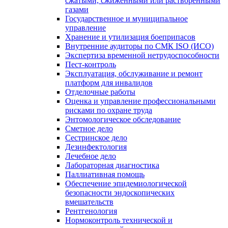
сжатыми, сжиженными или растворенными
газами
Государственное и муниципальное
управление
Хранение и утилизация боеприпасов
Внутренние аудиторы по СМК ISO (ИСО)
Экспертиза временной нетрудоспособности
Пест-контроль
Эксплуатация, обслуживание и ремонт
платформ для инвалидов
Отделочные работы
Оценка и управление профессиональными
рисками по охране труда
Энтомологическое обследование
Сметное дело
Сестринское дело
Дезинфектология
Лечебное дело
Лабораторная диагностика
Паллиативная помощь
Обеспечение эпидемиологической
безопасности эндоскопических
вмешательств
Рентгенология
Нормоконтроль технической и