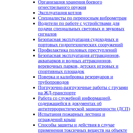
Организация хранения боевого
огнестрельного оружия
Эксплуатация котлов
Специалисты по переносным виброметрам
Водители по работе с устройствами для
подачи специальных световых и звуковых
сигналов
Безопасная эксплуатация судоходных и
портовых гидротехнических сооружений
Профилактика половых преступлений
Безопасная эксплуатация аттракционов,
аквапарков и водных аттракционов,
веревочных парков, детских игровых и
спортивных площадок
Поверка и калибровка резервуаров и
трубопроводов
Погрузочно-разгрузочные работы с грузами
на ЖД-транспорте
Работа со служебной информацией,
содержащейся в документах об
антитеррористической защищенности (ДСП)
Испытания пожарных лестниц и
ограждений крыш
Способы защиты и действия в случае
применения токсичных веществ на объекте