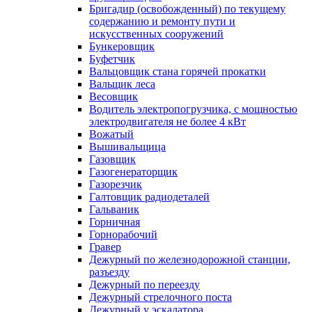
Бригадир (освобожденный) по текущему
содержанию и ремонту пути и
искусственных сооружений
Бункеровщик
Буфетчик
Вальцовщик стана горячей прокатки
Вальщик леса
Весовщик
Водитель электропогрузчика, с мощностью
электродвигателя не более 4 кВт
Вожатый
Вышивальщица
Газовщик
Газогенераторщик
Газорезчик
Галтовщик радиодеталей
Гальваник
Горничная
Горнорабочий
Гравер
Дежурный по железнодорожной станции,
разъезду
Дежурный по переезду
Дежурный стрелочного поста
Дежурный у эскалатора