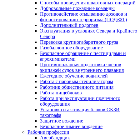
Способы проведения швартовных операций
Добровольные пожарные команды
Противодействие отмыванию доходов и
финансированию терроризма (ПОД/ФТ)
Дополнительный подогрев
Эксплуатация в условиях Севера и Крайнего
Севера
Перевозка крупногабаритного груза
Газобаллонное оборудование
Безопасное обращение с пестицидами и
агрохимикатами
Противопожарная подготовка членов
экипажей судов внутреннего плавания
Ежегодное обучение водителей
Работа с паровым стерилизаторам
Работник общественного питания
Работа пищеблоков
Работа при эксплуатации прачечного
оборудования
Установка и активация блоков СКЗИ
тахографа
Защитное вождение
Безопасное зимнее вождение
Рабочие профессии
Авербандщик