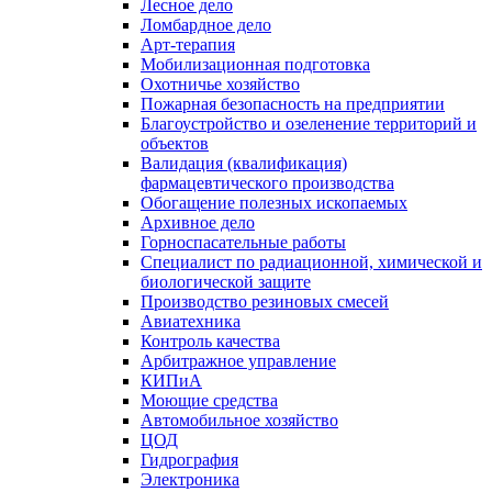
Лесное дело
Ломбардное дело
Арт-терапия
Мобилизационная подготовка
Охотничье хозяйство
Пожарная безопасность на предприятии
Благоустройство и озеленение территорий и
объектов
Валидация (квалификация)
фармацевтического производства
Обогащение полезных ископаемых
Архивное дело
Горноспасательные работы
Специалист по радиационной, химической и
биологической защите
Производство резиновых смесей
Авиатехника
Контроль качества
Арбитражное управление
КИПиА
Моющие средства
Автомобильное хозяйство
ЦОД
Гидрография
Электроника