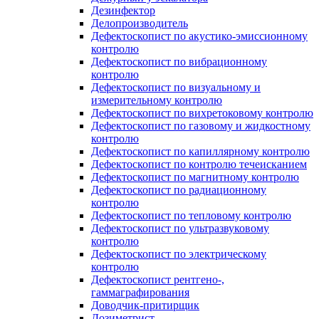
Дезинфектор
Делопроизводитель
Дефектоскопист по акустико-эмиссионному
контролю
Дефектоскопист по вибрационному
контролю
Дефектоскопист по визуальному и
измерительному контролю
Дефектоскопист по вихретоковому контролю
Дефектоскопист по газовому и жидкостному
контролю
Дефектоскопист по капиллярному контролю
Дефектоскопист по контролю течеисканием
Дефектоскопист по магнитному контролю
Дефектоскопист по радиационному
контролю
Дефектоскопист по тепловому контролю
Дефектоскопист по ультразвуковому
контролю
Дефектоскопист по электрическому
контролю
Дефектоскопист рентгено-,
гаммаграфирования
Доводчик-притирщик
Дозиметрист