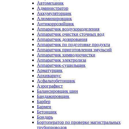
Автомеханик
Администратор
Аккумуляторщик
Алюминировщик
Антикоррозийщик
Аппаратчик воздухоразделения
Аппаратчик очистки сточных вод
Аппаратчик дозирования
Аппаратчик по подготовке продукта
Аппаратчик приготовления эмульсий
Аппаратчик химводоочистки
Аппаратчик электролиза
Аппаратчик-сушильщик
Арматурщик
Архивариус
Асфальтобетонщик
Аэрографист
Балансировщик шин
Бандажировщик
Барбер
Бармен
Бетонщик
Бондарь
Бортоператор по проверке магистральных
трубопроводов