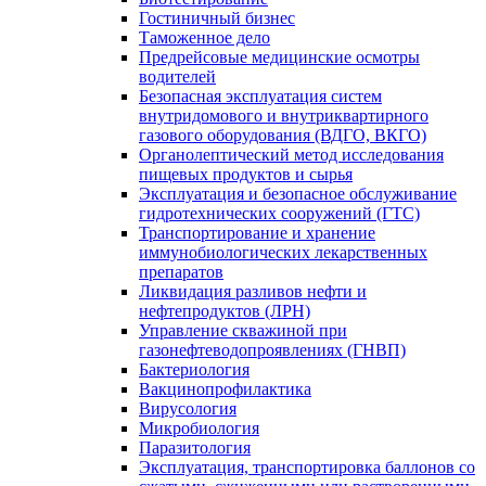
Гостиничный бизнес
Таможенное дело
Предрейсовые медицинские осмотры
водителей
Безопасная эксплуатация систем
внутридомового и внутриквартирного
газового оборудования (ВДГО, ВКГО)
Органолептический метод исследования
пищевых продуктов и сырья
Эксплуатация и безопасное обслуживание
гидротехнических сооружений (ГТС)
Транспортирование и хранение
иммунобиологических лекарственных
препаратов
Ликвидация разливов нефти и
нефтепродуктов (ЛРН)
Управление скважиной при
газонефтеводопроявлениях (ГНВП)
Бактериология
Вакцинопрофилактика
Вирусология
Микробиология
Паразитология
Эксплуатация, транспортировка баллонов со