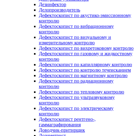
Дезинфектор
Делопроизводитель
Дефектоскопист по акустико-эмиссионному
контролю
Дефектоскопист по вибрационному
контролю
Дефектоскопист по визуальному и
измерительному контролю
Дефектоскопист по вихретоковому контролю
Дефектоскопист по газовому и жидкостному
контролю
Дефектоскопист по капиллярному контролю
Дефектоскопист по контролю течеисканием
Дефектоскопист по магнитному контролю
Дефектоскопист по радиационному
контролю
Дефектоскопист по тепловому контролю
Дефектоскопист по ультразвуковому
контролю
Дефектоскопист по электрическому
контролю
Дефектоскопист рентгено-,
гаммаграфирования
Доводчик-притирщик
Дозиметрист