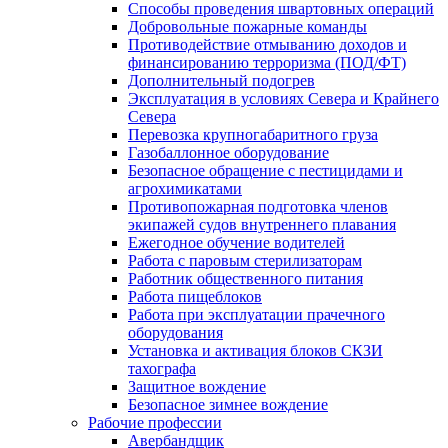
Способы проведения швартовных операций
Добровольные пожарные команды
Противодействие отмыванию доходов и
финансированию терроризма (ПОД/ФТ)
Дополнительный подогрев
Эксплуатация в условиях Севера и Крайнего
Севера
Перевозка крупногабаритного груза
Газобаллонное оборудование
Безопасное обращение с пестицидами и
агрохимикатами
Противопожарная подготовка членов
экипажей судов внутреннего плавания
Ежегодное обучение водителей
Работа с паровым стерилизаторам
Работник общественного питания
Работа пищеблоков
Работа при эксплуатации прачечного
оборудования
Установка и активация блоков СКЗИ
тахографа
Защитное вождение
Безопасное зимнее вождение
Рабочие профессии
Авербандщик