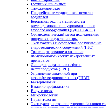
Гостиничный бизнес
Таможенное дело
Предрейсовые медицинские осмотры
водителей
Безопасная эксплуатация систем
внутридомового и внутриквартирного
газового оборудования (ВДГО, ВКГО)
Органолептический метод исследования
пищевых продуктов и сырья
Эксплуатация и безопасное обслуживание
гидротехнических сооружений (ГТС)
Транспортирование и хранение
иммунобиологических лекарственных
препаратов
Ликвидация разливов нефти и
нефтепродуктов (ЛРН)
Управление скважиной при
газонефтеводопроявлениях (ГНВП)
Бактериология
Вакцинопрофилактика
Вирусология
Микробиология
Паразитология
Эксплуатация, транспортировка баллонов со