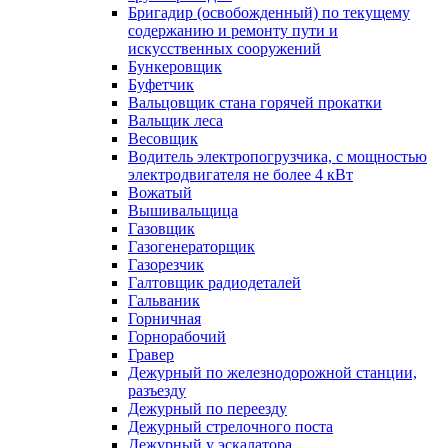
Бригадир (освобожденный) по текущему
содержанию и ремонту пути и
искусственных сооружений
Бункеровщик
Буфетчик
Вальцовщик стана горячей прокатки
Вальщик леса
Весовщик
Водитель электропогрузчика, с мощностью
электродвигателя не более 4 кВт
Вожатый
Вышивальщица
Газовщик
Газогенераторщик
Газорезчик
Галтовщик радиодеталей
Гальваник
Горничная
Горнорабочий
Гравер
Дежурный по железнодорожной станции,
разъезду
Дежурный по переезду
Дежурный стрелочного поста
Дежурный у эскалатора