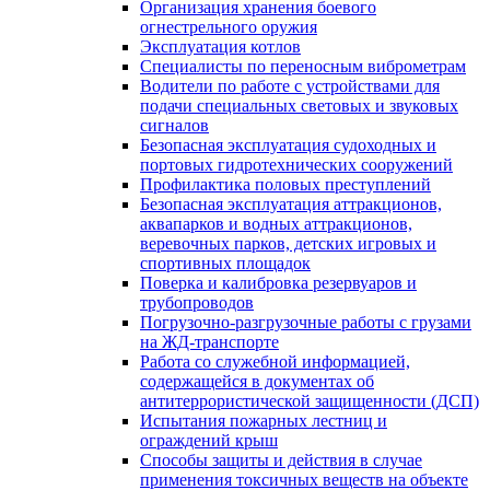
Организация хранения боевого
огнестрельного оружия
Эксплуатация котлов
Специалисты по переносным виброметрам
Водители по работе с устройствами для
подачи специальных световых и звуковых
сигналов
Безопасная эксплуатация судоходных и
портовых гидротехнических сооружений
Профилактика половых преступлений
Безопасная эксплуатация аттракционов,
аквапарков и водных аттракционов,
веревочных парков, детских игровых и
спортивных площадок
Поверка и калибровка резервуаров и
трубопроводов
Погрузочно-разгрузочные работы с грузами
на ЖД-транспорте
Работа со служебной информацией,
содержащейся в документах об
антитеррористической защищенности (ДСП)
Испытания пожарных лестниц и
ограждений крыш
Способы защиты и действия в случае
применения токсичных веществ на объекте