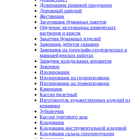
Дозировщик пищевой продукции
Дорожный рабочий
Жестянщик
Заготовщик бумажных пакетов
Обучение заготовщика химических
растворов и красок
Закатчик бумажных изделий
Замерщик дебитов скважин
Замерщик на топографо-геодезических и
маркшейдерских работах
Зарядчик холодильных аппаратов
Землекоп
Изолировщик
Изолировщик на гидроизоляции
Изолировщик на термоизоляции
Каменщик
Кассир билетный
Изготовитель художественных изделий из
керамики
Зуборезчик
Кассир торгового зала
Кладовщик
Кладовщик инструментальной кладовой
Кладовщик склада спецпродукции