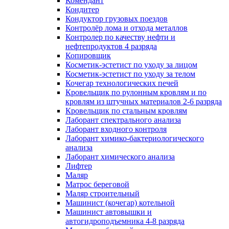
Комендант
Кондитер
Кондуктор грузовых поездов
Контролёр лома и отхода металлов
Контролер по качеству нефти и
нефтепродуктов 4 разряда
Копировщик
Косметик-эстетист по уходу за лицом
Косметик-эстетист по уходу за телом
Кочегар технологических печей
Кровельщик по рулонным кровлям и по
кровлям из штучных материалов 2-6 разряда
Кровельщик по стальным кровлям
Лаборант спектрального анализа
Лаборант входного контроля
Лаборант химико-бактериологического
анализа
Лаборант химического анализа
Лифтер
Маляр
Матрос береговой
Маляр строительный
Машинист (кочегар) котельной
Машинист автовышки и
автогидроподъемника 4-8 разряда