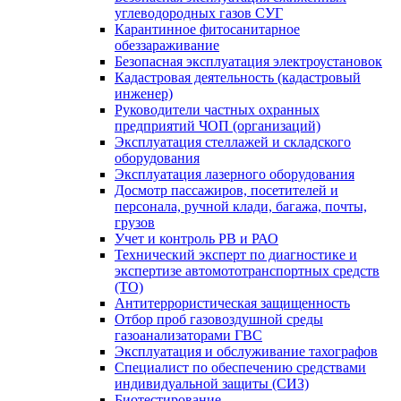
углеводородных газов СУГ
Карантинное фитосанитарное
обеззараживание
Безопасная эксплуатация электроустановок
Кадастровая деятельность (кадастровый
инженер)
Руководители частных охранных
предприятий ЧОП (организаций)
Эксплуатация стеллажей и складского
оборудования
Эксплуатация лазерного оборудования
Досмотр пассажиров, посетителей и
персонала, ручной клади, багажа, почты,
грузов
Учет и контроль РВ и РАО
Технический эксперт по диагностике и
экспертизе автомототранспортных средств
(ТО)
Антитеррористическая защищенность
Отбор проб газовоздушной среды
газоанализаторами ГВС
Эксплуатация и обслуживание тахографов
Специалист по обеспечению средствами
индивидуальной защиты (СИЗ)
Биотестирование