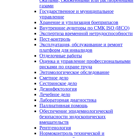
сжатыми, сжиженными или растворенными
газами
Государственное и муниципальное
управление
Хранение и утилизация боеприпасов
Внутренние аудиторы по СМК ISO (ИСО)
Экспертиза временной нетрудоспособности
Пест-контроль
Эксплуатация, обслуживание и ремонт
платформ для инвалидов
Отделочные работы
Оценка и управление профессиональными
рисками по охране труда
Энтомологическое обследование
Сметное дело
Сестринское дело
Дезинфектология
Лечебное дело
Лабораторная диагностика
Паллиативная помощь
Обеспечение эпидемиологической
безопасности эндоскопических
вмешательств
Рентгенология
Нормоконтроль технической и