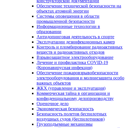
конструкторской документации
Обеспечение технической безопасности на
объектах атомной энергии
Системы оповещения в области
промышленной безопасности
Информационные технологии в
образовании
Антидопинговая деятельность в спорте
Эксплуатации дезинфекционных камер
Контроль и пломбирование радиоактивных
веществ и радиоактивных отходов
Взрывозащитное электрооборудование
Лечение и профилактика COVID-19
(Коронавирусная инфекция)
Обеспечение пожаровзрывобезопасности
электрооборудования и молниезащита особо
важных объектов
ЖКХ (управление и эксплуатация)
Коммерческая тайна в организации и
конфиденциальному делопроизводству
Оценочное дело
Экономическая безопасность
Безопасность полетов беспилотных
воздушных судов (беспилотников)
Грузоподъемные механизмы