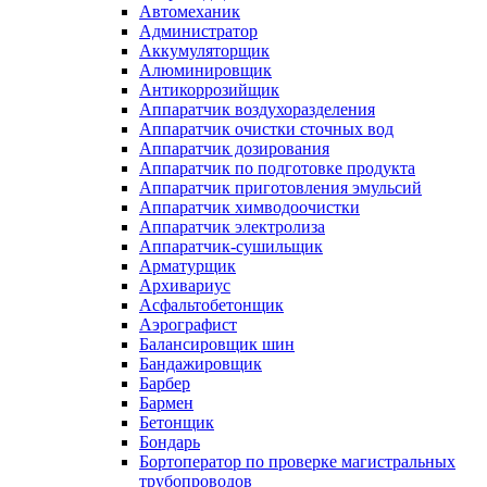
Автомеханик
Администратор
Аккумуляторщик
Алюминировщик
Антикоррозийщик
Аппаратчик воздухоразделения
Аппаратчик очистки сточных вод
Аппаратчик дозирования
Аппаратчик по подготовке продукта
Аппаратчик приготовления эмульсий
Аппаратчик химводоочистки
Аппаратчик электролиза
Аппаратчик-сушильщик
Арматурщик
Архивариус
Асфальтобетонщик
Аэрографист
Балансировщик шин
Бандажировщик
Барбер
Бармен
Бетонщик
Бондарь
Бортоператор по проверке магистральных
трубопроводов