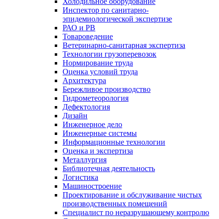
Холодильное оборудование
Инспектор по санитарно-
эпидемиологической экспертизе
РАО и РВ
Товароведение
Ветеринарно-санитарная экспертиза
Технологии грузоперевозок
Нормирование труда
Оценка условий труда
Архитектура
Бережливое производство
Гидрометеорология
Дефектология
Дизайн
Инженерное дело
Инженерные системы
Информационные технологии
Оценка и экспертиза
Металлургия
Библиотечная деятельность
Логистика
Машиностроение
Проектирование и обслуживание чистых
производственных помещений
Специалист по неразрушающему контролю