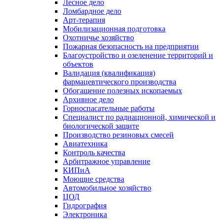
Лесное дело
Ломбардное дело
Арт-терапия
Мобилизационная подготовка
Охотничье хозяйство
Пожарная безопасность на предприятии
Благоустройство и озеленение территорий и
объектов
Валидация (квалификация)
фармацевтического производства
Обогащение полезных ископаемых
Архивное дело
Горноспасательные работы
Специалист по радиационной, химической и
биологической защите
Производство резиновых смесей
Авиатехника
Контроль качества
Арбитражное управление
КИПиА
Моющие средства
Автомобильное хозяйство
ЦОД
Гидрография
Электроника