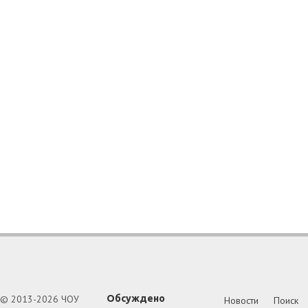
ведениям, изменения начнут действовать спустя 180 суток с
© 2013-2026 ЧОУ
Обсуждено
Новости
Поиск