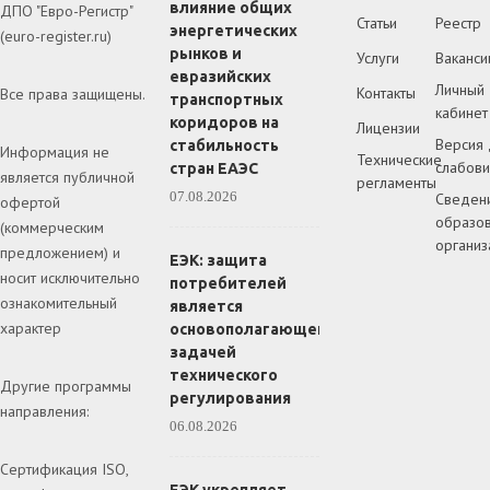
влияние общих
ДПО "Евро-Регистр"
Статьи
Реестр
энергетических
(euro-register.ru)
рынков и
Услуги
Ваканси
евразийских
Личный
Контакты
Все права защищены.
транспортных
кабинет
коридоров на
Лицензии
Версия 
стабильность
Информация не
Технические
слабов
стран ЕАЭС
является публичной
регламенты
07.08.2026
Сведен
офертой
образов
(коммерческим
организ
предложением) и
ЕЭК: защита
носит исключительно
потребителей
ознакомительный
является
характер
основополагающей
задачей
технического
Другие программы
регулирования
направления:
06.08.2026
Сертификация ISO,