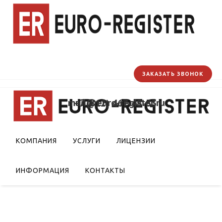
ЗАКАЗАТЬ ЗВОНОК
mail@euro-register.ru
+7 (812) 467-48-33
ечни стандартов к
рфюмерно-
КОМПАНИЯ
УСЛУГИ
ЛИЦЕНЗИИ
укцию
ИНФОРМАЦИЯ
КОНТАКТЫ