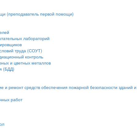
щи (преподаватель первой помощи)
елей
ытательных лабораторий
тировщиков
словий труда (СОУТ)
диационный контроль
рных и цветных металлов
я (БДД)
ие и ремонт средств обеспечения пожарной безопасности зданий 
очных работ
ол