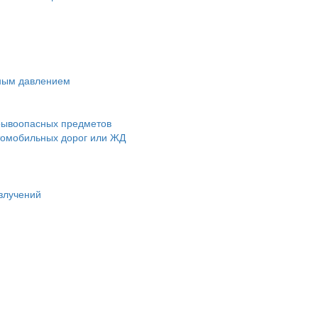
чным давлением
зрывоопасных предметов
втомобильных дорог или ЖД
злучений