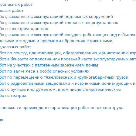
зоопасных работ
невых работ
бот, связанных с эксплуатацией подъемных сооружений
от, связанных с эксплуатацией тепловых энергоустановок
от в электроустановках
бот, связанных с эксплуатацией сосудов, работающих под избыто
опасными методами и приемами обращения с животными
долазных работ
бот по поиску, идентификации, обезвреживанию и уничтожению в
от в близости от полотна или проезжей части эксплуатируемых а
бот на участках с патогенным заражением почвы
от по валке леса в особо опасных условиях
бот по перемещению тяжеловесных и крупногабаритных грузов
бот с радиоактивными веществами и источниками ионизирующих и
от с ручным инструментом, в том числе с пиротехническим
от в театрах
оцессов и производств в организации работ по охране труда
да