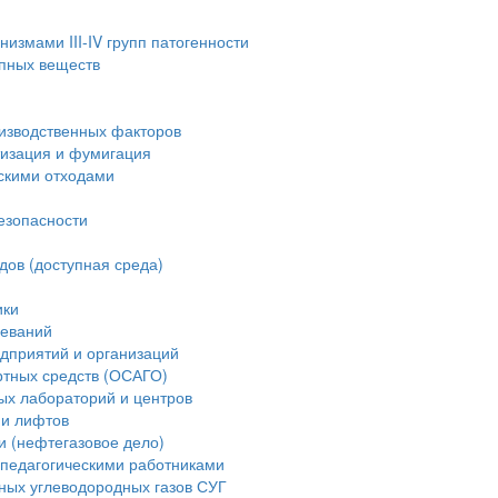
измами III-IV групп патогенности
опных веществ
изводственных факторов
тизация и фумигация
скими отходами
езопасности
дов (доступная среда)
ики
леваний
дприятий и организаций
ртных средств (ОСАГО)
ых лабораторий и центров
ии лифтов
и (нефтегазовое дело)
педагогическими работниками
ных углеводородных газов СУГ