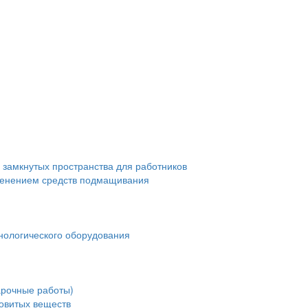
 замкнутых пространства для работников
менением средств подмащивания
нологического оборудования
арочные работы)
довитых веществ