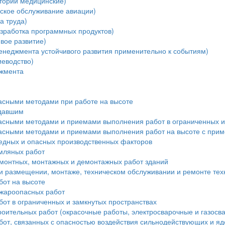
тории медицинские)
ское обслуживание авиации)
а труда)
зработка программных продуктов)
вое развитие)
енеджмента устойчивого развития применительно к событиям)
еводство)
джмента
пасными методами при работе на высоте
адавшим
пасными методами и приемами выполнения работ в ограниченных и
пасными методами и приемами выполнения работ на высоте с при
редных и опасных производственных факторов
мляных работ
монтных, монтажных и демонтажных работ зданий
и размещении, монтаже, техническом обслуживании и ремонте тех
бот на высоте
ожароопасных работ
от в ограниченных и замкнутых пространствах
роительных работ (окрасочные работы, электросварочные и газосв
бот, связанных с опасностью воздействия сильнодействующих и я