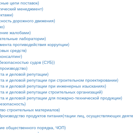
ные цепи поставок)
тический менеджмент)
ектами)
ность дорожного движения)
во)
ение жалобами)
ательные лаборатории)
мента противодействия коррупции)
овых средств)
консалтинг)
безопасностью судов (СУБ))
производство)
та и деловой репутации)
та и деловой репутации при строительном проектировании)
ыта и деловой репутации при инженерных изысканиях)
та и деловой репутации строительных организаций)
та и деловой репутации для пожарно-технической продукции)
езопасность)
тво строительных материалов)
Производство продуктов питания)тации лиц, осуществляющих деяте
ние общественного порядка, ЧОП)