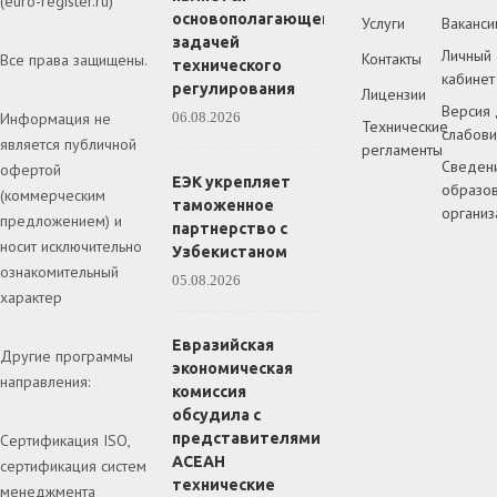
(euro-register.ru)
основополагающей
Услуги
Ваканси
задачей
Личный
Контакты
Все права защищены.
технического
кабинет
регулирования
Лицензии
Версия 
Информация не
06.08.2026
Технические
слабов
является публичной
регламенты
Сведен
офертой
ЕЭК укрепляет
образов
(коммерческим
таможенное
организ
предложением) и
партнерство с
носит исключительно
Узбекистаном
ознакомительный
05.08.2026
характер
Евразийская
Другие программы
экономическая
направления:
комиссия
обсудила с
представителями
Сертификация ISO,
АСЕАН
сертификация систем
технические
менеджмента