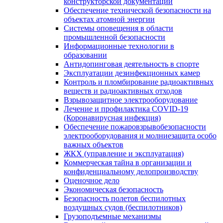
конструкторской документации
Обеспечение технической безопасности на
объектах атомной энергии
Системы оповещения в области
промышленной безопасности
Информационные технологии в
образовании
Антидопинговая деятельность в спорте
Эксплуатации дезинфекционных камер
Контроль и пломбирование радиоактивных
веществ и радиоактивных отходов
Взрывозащитное электрооборудование
Лечение и профилактика COVID-19
(Коронавирусная инфекция)
Обеспечение пожаровзрывобезопасности
электрооборудования и молниезащита особо
важных объектов
ЖКХ (управление и эксплуатация)
Коммерческая тайна в организации и
конфиденциальному делопроизводству
Оценочное дело
Экономическая безопасность
Безопасность полетов беспилотных
воздушных судов (беспилотников)
Грузоподъемные механизмы