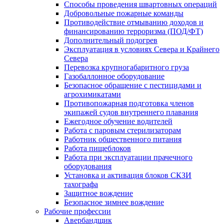
Способы проведения швартовных операций
Добровольные пожарные команды
Противодействие отмыванию доходов и
финансированию терроризма (ПОД/ФТ)
Дополнительный подогрев
Эксплуатация в условиях Севера и Крайнего
Севера
Перевозка крупногабаритного груза
Газобаллонное оборудование
Безопасное обращение с пестицидами и
агрохимикатами
Противопожарная подготовка членов
экипажей судов внутреннего плавания
Ежегодное обучение водителей
Работа с паровым стерилизаторам
Работник общественного питания
Работа пищеблоков
Работа при эксплуатации прачечного
оборудования
Установка и активация блоков СКЗИ
тахографа
Защитное вождение
Безопасное зимнее вождение
Рабочие профессии
Авербандщик