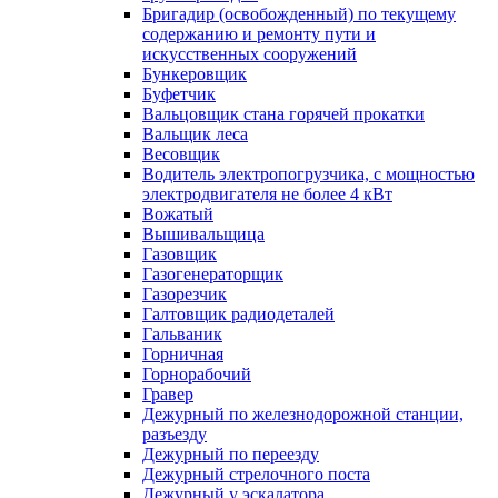
Бригадир (освобожденный) по текущему
содержанию и ремонту пути и
искусственных сооружений
Бункеровщик
Буфетчик
Вальцовщик стана горячей прокатки
Вальщик леса
Весовщик
Водитель электропогрузчика, с мощностью
электродвигателя не более 4 кВт
Вожатый
Вышивальщица
Газовщик
Газогенераторщик
Газорезчик
Галтовщик радиодеталей
Гальваник
Горничная
Горнорабочий
Гравер
Дежурный по железнодорожной станции,
разъезду
Дежурный по переезду
Дежурный стрелочного поста
Дежурный у эскалатора