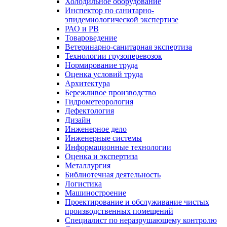
Холодильное оборудование
Инспектор по санитарно-
эпидемиологической экспертизе
РАО и РВ
Товароведение
Ветеринарно-санитарная экспертиза
Технологии грузоперевозок
Нормирование труда
Оценка условий труда
Архитектура
Бережливое производство
Гидрометеорология
Дефектология
Дизайн
Инженерное дело
Инженерные системы
Информационные технологии
Оценка и экспертиза
Металлургия
Библиотечная деятельность
Логистика
Машиностроение
Проектирование и обслуживание чистых
производственных помещений
Специалист по неразрушающему контролю