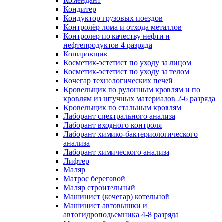
Комендант
Кондитер
Кондуктор грузовых поездов
Контролёр лома и отхода металлов
Контролер по качеству нефти и
нефтепродуктов 4 разряда
Копировщик
Косметик-эстетист по уходу за лицом
Косметик-эстетист по уходу за телом
Кочегар технологических печей
Кровельщик по рулонным кровлям и по
кровлям из штучных материалов 2-6 разряда
Кровельщик по стальным кровлям
Лаборант спектрального анализа
Лаборант входного контроля
Лаборант химико-бактериологического
анализа
Лаборант химического анализа
Лифтер
Маляр
Матрос береговой
Маляр строительный
Машинист (кочегар) котельной
Машинист автовышки и
автогидроподъемника 4-8 разряда