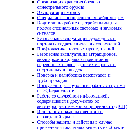
Организация хранения боевого
огнестрельного оружия
Эксплуатация котлов
Специалисты по переносным виброметрам
Водители по работе с устройствами для
подачи специальных световых и звуковых
сигналов
Безопасная эксплуатация судоходных и
портовых гидротехнических сооружений
Профилактика половых преступлений
Безопасная эксплуатация аттракционов,
аквапарков и водных аттракционов,
веревочных парков, детских игровых и
спортивных площадок
Поверка и калибровка резервуаров и
трубопроводов
Погрузочно-разгрузочные работы с грузами
на ЖД-транспорте
Работа со служебной информацией,
содержащейся в документах об
антитеррористической защищенности (ДСП)
Испытания пожарных лестниц и
ограждений крыш
Способы защиты и действия в случае
применения токсичных веществ на объекте