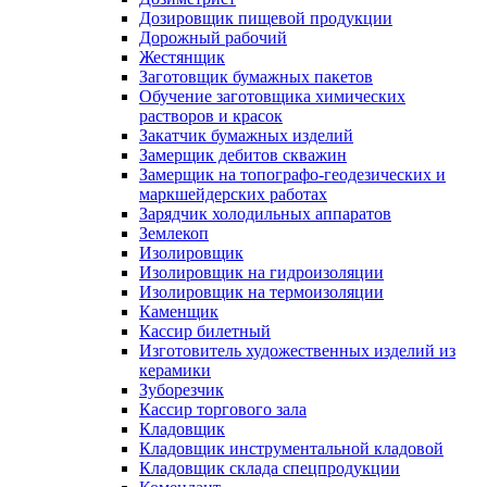
Дозировщик пищевой продукции
Дорожный рабочий
Жестянщик
Заготовщик бумажных пакетов
Обучение заготовщика химических
растворов и красок
Закатчик бумажных изделий
Замерщик дебитов скважин
Замерщик на топографо-геодезических и
маркшейдерских работах
Зарядчик холодильных аппаратов
Землекоп
Изолировщик
Изолировщик на гидроизоляции
Изолировщик на термоизоляции
Каменщик
Кассир билетный
Изготовитель художественных изделий из
керамики
Зуборезчик
Кассир торгового зала
Кладовщик
Кладовщик инструментальной кладовой
Кладовщик склада спецпродукции