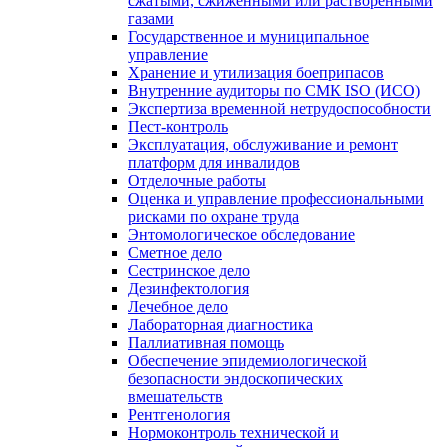
сжатыми, сжиженными или растворенными
газами
Государственное и муниципальное
управление
Хранение и утилизация боеприпасов
Внутренние аудиторы по СМК ISO (ИСО)
Экспертиза временной нетрудоспособности
Пест-контроль
Эксплуатация, обслуживание и ремонт
платформ для инвалидов
Отделочные работы
Оценка и управление профессиональными
рисками по охране труда
Энтомологическое обследование
Сметное дело
Сестринское дело
Дезинфектология
Лечебное дело
Лабораторная диагностика
Паллиативная помощь
Обеспечение эпидемиологической
безопасности эндоскопических
вмешательств
Рентгенология
Нормоконтроль технической и