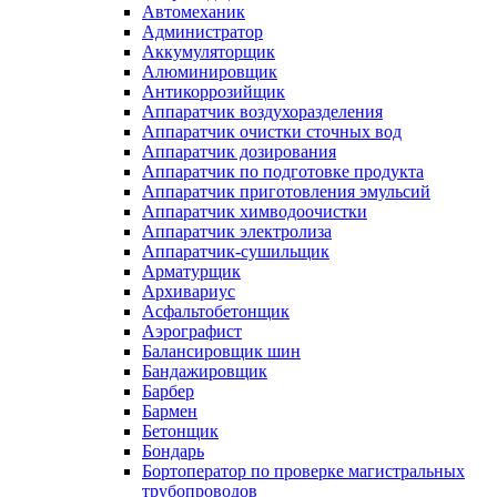
Автомеханик
Администратор
Аккумуляторщик
Алюминировщик
Антикоррозийщик
Аппаратчик воздухоразделения
Аппаратчик очистки сточных вод
Аппаратчик дозирования
Аппаратчик по подготовке продукта
Аппаратчик приготовления эмульсий
Аппаратчик химводоочистки
Аппаратчик электролиза
Аппаратчик-сушильщик
Арматурщик
Архивариус
Асфальтобетонщик
Аэрографист
Балансировщик шин
Бандажировщик
Барбер
Бармен
Бетонщик
Бондарь
Бортоператор по проверке магистральных
трубопроводов