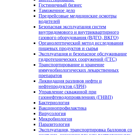
Гостиничный бизнес
Таможенное дело
Предрейсовые медицинские осмотры
водителей
Безопасная эксплуатация систем
внутридомового и внутриквартирного
газового оборудования (ВДГО, ВКГО)
Органолептический метод исследования
пищевых продуктов и сырья
Эксплуатация и безопасное обслуживание
гидротехнических сооружений (ГТС)
Транспортирование и хранение
иммунобиологических лекарственных
препаратов
Ликвидация разливов нефти и
нефтепродуктов (ЛРН)
Управление скважиной при
газонефтеводопроявлениях (ГНВП)
Бактериология
Вакцинопрофилактика
Вирусология
Микробиология
Паразитология
Эксплуатация, транспортировка баллонов со