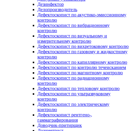
Дезинфектор
Делопроизводитель
Дефектоскопист по акустико-эмиссионному
контролю
Дефектоскопист по вибрационному
контролю
Дефектоскопист по визуальному и
измерительному контролю
Дефектоскопист по вихретоковому контролю
Дефектоскопист по газовому и жидкостному
контролю
Дефектоскопист по капиллярному контролю
Дефектоскопист по контролю течеисканием
Дефектоскопист по магнитному контролю
Дефектоскопист по радиационному
контролю
Дефектоскопист по тепловому контролю
Дефектоскопист по ультразвуковому
контролю
Дефектоскопист по электрическому
контролю
Дефектоскопист рентгено-,
гаммаграфирования
Доводчик-притирщик
Дозиметрист