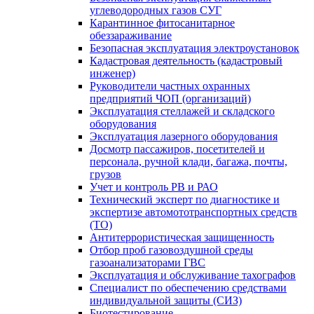
углеводородных газов СУГ
Карантинное фитосанитарное
обеззараживание
Безопасная эксплуатация электроустановок
Кадастровая деятельность (кадастровый
инженер)
Руководители частных охранных
предприятий ЧОП (организаций)
Эксплуатация стеллажей и складского
оборудования
Эксплуатация лазерного оборудования
Досмотр пассажиров, посетителей и
персонала, ручной клади, багажа, почты,
грузов
Учет и контроль РВ и РАО
Технический эксперт по диагностике и
экспертизе автомототранспортных средств
(ТО)
Антитеррористическая защищенность
Отбор проб газовоздушной среды
газоанализаторами ГВС
Эксплуатация и обслуживание тахографов
Специалист по обеспечению средствами
индивидуальной защиты (СИЗ)
Биотестирование