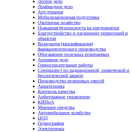
Лесное дело
Ломбардное дело
Арт-терапия
Мобилизационная подготовка
Охотничье хозяйство
Пожарная безопасность на предприятии
Благоустройство и озеленение территорий и
объектов
Валидация (квалификация)
фармацевтического производства
Обогащение полезных ископаемых
Архивное дело
Горноспасательные работы
Специалист по радиационной, химической и
биологической защите
Производство резиновых смесей
Авиатехника
Контроль качества
Арбитражное управление
КИПиА
Моющие средства
Автомобильное хозяйство
ЦОД
Гидрография
Электроника