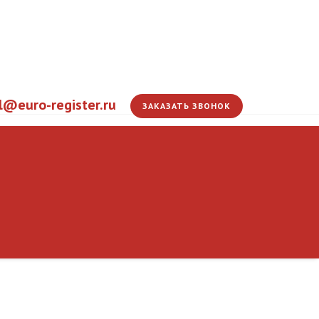
l@euro-register.ru
ЗАКАЗАТЬ ЗВОНОК
Установлены нулев
на компоненты, исп
ЭС
производстве элект
Главная
Информация
Новости