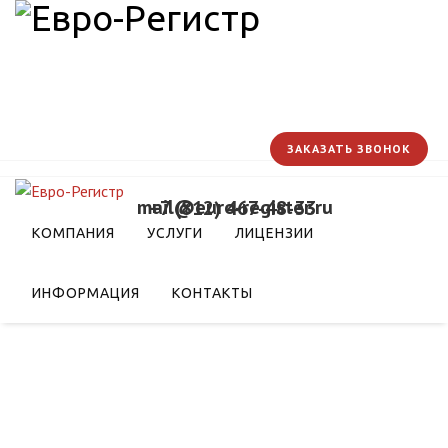
ЗАКАЗАТЬ ЗВОНОК
mail@euro-register.ru
+7 (812) 467-48-33
ма повышения
КОМПАНИЯ
УСЛУГИ
ЛИЦЕНЗИИ
ователей посредством
ИНФОРМАЦИЯ
КОНТАКТЫ
 в ЕАЭС