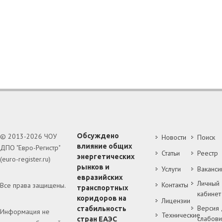
© 2013-2026 ЧОУ
Обсуждено
Новости
Поиск
влияние общих
ДПО "Евро-Регистр"
Статьи
Реестр
энергетических
(euro-register.ru)
рынков и
Услуги
Ваканси
евразийских
Личный
Контакты
Все права защищены.
транспортных
кабинет
коридоров на
Лицензии
Версия 
стабильность
Информация не
Технические
слабов
стран ЕАЭС