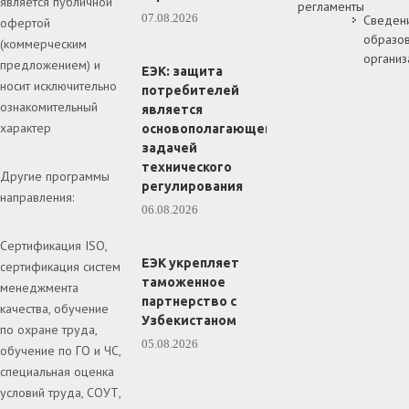
является публичной
регламенты
07.08.2026
Сведен
офертой
образов
(коммерческим
организ
предложением) и
ЕЭК: защита
носит исключительно
потребителей
ознакомительный
является
характер
основополагающей
задачей
технического
Другие программы
регулирования
направления:
06.08.2026
Сертификация ISO,
ЕЭК укрепляет
сертификация систем
таможенное
менеджмента
партнерство с
качества, обучение
Узбекистаном
по охране труда,
05.08.2026
обучение по ГО и ЧС,
специальная оценка
условий труда, СОУТ,