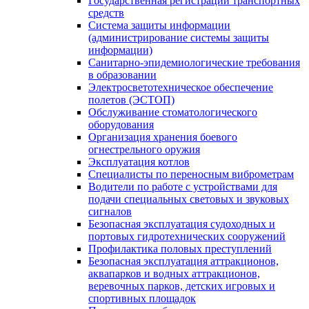
Государственная регистрации транспортных
средств
Система защиты информации
(администрирование системы защиты
информации)
Санитарно-эпидемиологические требования
в образовании
Электросветотехническое обеспечение
полетов (ЭСТОП)
Обслуживание стоматологического
оборудования
Организация хранения боевого
огнестрельного оружия
Эксплуатация котлов
Специалисты по переносным виброметрам
Водители по работе с устройствами для
подачи специальных световых и звуковых
сигналов
Безопасная эксплуатация судоходных и
портовых гидротехнических сооружений
Профилактика половых преступлений
Безопасная эксплуатация аттракционов,
аквапарков и водных аттракционов,
веревочных парков, детских игровых и
спортивных площадок