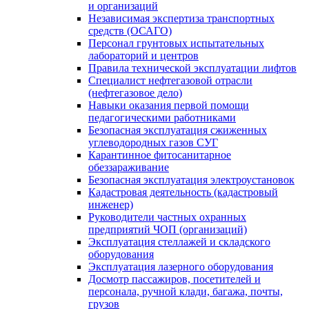
и организаций
Независимая экспертиза транспортных
средств (ОСАГО)
Персонал грунтовых испытательных
лабораторий и центров
Правила технической эксплуатации лифтов
Специалист нефтегазовой отрасли
(нефтегазовое дело)
Навыки оказания первой помощи
педагогическими работниками
Безопасная эксплуатация сжиженных
углеводородных газов СУГ
Карантинное фитосанитарное
обеззараживание
Безопасная эксплуатация электроустановок
Кадастровая деятельность (кадастровый
инженер)
Руководители частных охранных
предприятий ЧОП (организаций)
Эксплуатация стеллажей и складского
оборудования
Эксплуатация лазерного оборудования
Досмотр пассажиров, посетителей и
персонала, ручной клади, багажа, почты,
грузов