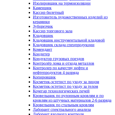
Изолировщик на термоизоляции
Каменщик
Кассир билетный
Изготовитель художественных изделий из
керамики
Зуборезчик
Кассир торгового зала
Кладовщик
Кладовщик инструментальной кладовой
Кладовщик склада спецпродукции
Комендант
Кондитер
Кондуктор грузовых поездов
Контролёр лома и отхода металлов
Контролер по качеству нефти и
нефтепродуктов 4 разряда
Копировщик
Косметик-эстетист по уходу за лицом
Косметик-эстетист по уходу за телом
Кочегар технологических печей
Кровельщик по рулонным кровлям и по
кровлям из штучных материалов 2-6 разряда
Кровельщик по стальным кровлям
Лаборант спектрального анализа
Лаборант входного контроля