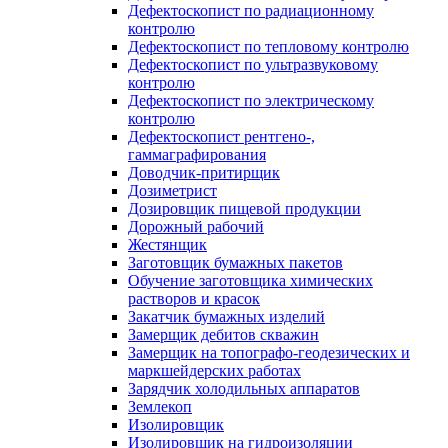
Дефектоскопист по радиационному
контролю
Дефектоскопист по тепловому контролю
Дефектоскопист по ультразвуковому
контролю
Дефектоскопист по электрическому
контролю
Дефектоскопист рентгено-,
гаммаграфирования
Доводчик-притирщик
Дозиметрист
Дозировщик пищевой продукции
Дорожный рабочий
Жестянщик
Заготовщик бумажных пакетов
Обучение заготовщика химических
растворов и красок
Закатчик бумажных изделий
Замерщик дебитов скважин
Замерщик на топографо-геодезических и
маркшейдерских работах
Зарядчик холодильных аппаратов
Землекоп
Изолировщик
Изолировщик на гидроизоляции