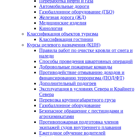
Переработка нефти и газа
Автомобильные дороги
Газобаллонное оборудование (ГБО)
Железная дорога (ЖД)
Медицинские изделия
Кинология
Классификация объектов туризма
Классификация гостиниц
Курсы целевого назначения (КЦН)
Правила работ по очистке кровли от снега и
наледи
Способы проведения швартовных операций
Добровольные пожарные команды
Противодействие отмыванию доходов и
финансированию терроризма (ПОД/ФТ)
Дополнительный подогрев
Эксплуатация в условиях Севера и Крайнего
Севера
Перевозка крупногабаритного груза
Газобаллонное оборудование
Безопасное обращение с пестицидами и
агрохимикатами
Противопожарная подготовка членов
экипажей судов внутреннего плавания
Ежегодное обучение водителей