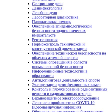
Сестринское дело
Дезинфектология
Лечебное дело
Лабораторная диагностика
Паллиативная помощь
Обеспечение эпидемиологической
безопасности эндоскопических
вмешательств
Рентгенология
Нормоконтроль технической и
конструкторской документации
Обеспечение технической безопасности на
объектах атомной энергии
Системы оповещения в области
промышленной безопасности
Информационные технологии в
образовании
Антидопинговая деятельность в спорте
Эксплуатации дезинфекционных камер
Контроль и пломбирование радиоактивных
веществ и радиоактивных отходов
Взрывозащитное электрооборудование
Лечение и профилактика COVID-19
(Коронавирусная инфекция)
Обеспечение пожаровзрывобезопасности