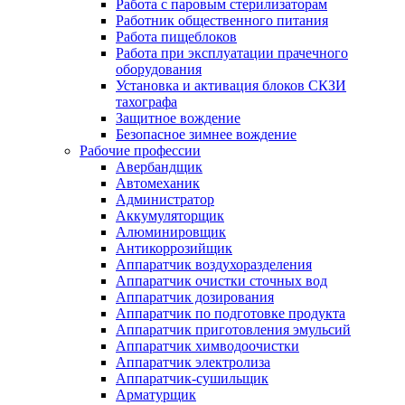
Работа с паровым стерилизаторам
Работник общественного питания
Работа пищеблоков
Работа при эксплуатации прачечного
оборудования
Установка и активация блоков СКЗИ
тахографа
Защитное вождение
Безопасное зимнее вождение
Рабочие профессии
Авербандщик
Автомеханик
Администратор
Аккумуляторщик
Алюминировщик
Антикоррозийщик
Аппаратчик воздухоразделения
Аппаратчик очистки сточных вод
Аппаратчик дозирования
Аппаратчик по подготовке продукта
Аппаратчик приготовления эмульсий
Аппаратчик химводоочистки
Аппаратчик электролиза
Аппаратчик-сушильщик
Арматурщик