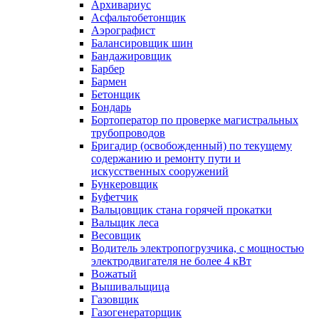
Архивариус
Асфальтобетонщик
Аэрографист
Балансировщик шин
Бандажировщик
Барбер
Бармен
Бетонщик
Бондарь
Бортоператор по проверке магистральных
трубопроводов
Бригадир (освобожденный) по текущему
содержанию и ремонту пути и
искусственных сооружений
Бункеровщик
Буфетчик
Вальцовщик стана горячей прокатки
Вальщик леса
Весовщик
Водитель электропогрузчика, с мощностью
электродвигателя не более 4 кВт
Вожатый
Вышивальщица
Газовщик
Газогенераторщик