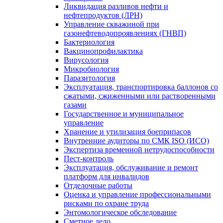
Ликвидация разливов нефти и
нефтепродуктов (ЛРН)
Управление скважиной при
газонефтеводопроявлениях (ГНВП)
Бактериология
Вакцинопрофилактика
Вирусология
Микробиология
Паразитология
Эксплуатация, транспортировка баллонов со
сжатыми, сжиженными или растворенными
газами
Государственное и муниципальное
управление
Хранение и утилизация боеприпасов
Внутренние аудиторы по СМК ISO (ИСО)
Экспертиза временной нетрудоспособности
Пест-контроль
Эксплуатация, обслуживание и ремонт
платформ для инвалидов
Отделочные работы
Оценка и управление профессиональными
рисками по охране труда
Энтомологическое обследование
Сметное дело