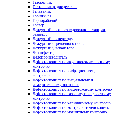
Газорезчик
Галтовщик радиодеталей
Гальваник
Горничная
Горнорабочий
Гравер
Дежурный по железнодорожной станции,
разъезду
Дежурный по переезду
Дежурный стрелочного поста
Дежурный у эскалатора
Дезинфектор
Делопроизводитель
Дефектоскопист по акустико-эмиссионному
контролю
Дефектоскопист по вибрационному
контролю
Дефектоскопист по визуальному и
измерительному контролю
Дефектоскопист по вихретоковому контролю
Дефектоскопист по газовому и жидкостному
контролю
Дефектоскопист по капиллярному контролю
Дефектоскопист по контролю течеисканием
Дефектоскопист по магнитному контролю