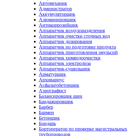
Автомеханик
Администратор
Аккумуляторщик
Алюминировщик
Антикоррозийщик
Аппаратчик воздухоразделения
Аппаратчик очистки сточных вод
Аппаратчик дозирования
Аппаратчик по подготовке продукта
Аппаратчик приготовления эмульсий
Аппаратчик химводоочистки
Аппаратчик электролиза
Аппаратчик-сушильщик
Арматурщик
Архивариус
Асфальтобетонщик
Аэрографист
Балансировщик шин
Бандажировщик
Барбер
Бармен
Бетонщик
Бондарь
Бортоператор по проверке магистральных
трубопроводов