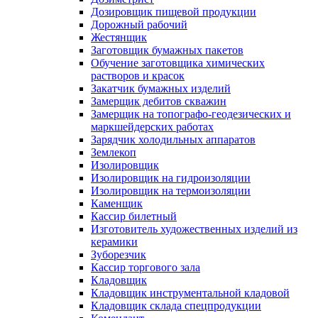
Дозировщик пищевой продукции
Дорожный рабочий
Жестянщик
Заготовщик бумажных пакетов
Обучение заготовщика химических
растворов и красок
Закатчик бумажных изделий
Замерщик дебитов скважин
Замерщик на топографо-геодезических и
маркшейдерских работах
Зарядчик холодильных аппаратов
Землекоп
Изолировщик
Изолировщик на гидроизоляции
Изолировщик на термоизоляции
Каменщик
Кассир билетный
Изготовитель художественных изделий из
керамики
Зуборезчик
Кассир торгового зала
Кладовщик
Кладовщик инструментальной кладовой
Кладовщик склада спецпродукции