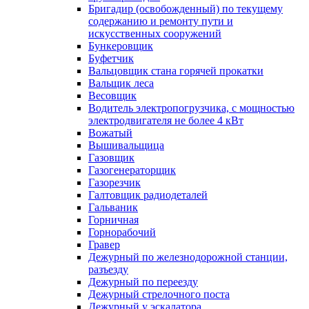
Бригадир (освобожденный) по текущему
содержанию и ремонту пути и
искусственных сооружений
Бункеровщик
Буфетчик
Вальцовщик стана горячей прокатки
Вальщик леса
Весовщик
Водитель электропогрузчика, с мощностью
электродвигателя не более 4 кВт
Вожатый
Вышивальщица
Газовщик
Газогенераторщик
Газорезчик
Галтовщик радиодеталей
Гальваник
Горничная
Горнорабочий
Гравер
Дежурный по железнодорожной станции,
разъезду
Дежурный по переезду
Дежурный стрелочного поста
Дежурный у эскалатора