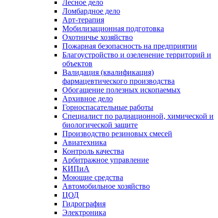
Лесное дело
Ломбардное дело
Арт-терапия
Мобилизационная подготовка
Охотничье хозяйство
Пожарная безопасность на предприятии
Благоустройство и озеленение территорий и
объектов
Валидация (квалификация)
фармацевтического производства
Обогащение полезных ископаемых
Архивное дело
Горноспасательные работы
Специалист по радиационной, химической и
биологической защите
Производство резиновых смесей
Авиатехника
Контроль качества
Арбитражное управление
КИПиА
Моющие средства
Автомобильное хозяйство
ЦОД
Гидрография
Электроника