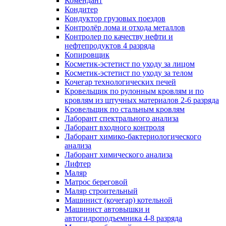
Комендант
Кондитер
Кондуктор грузовых поездов
Контролёр лома и отхода металлов
Контролер по качеству нефти и
нефтепродуктов 4 разряда
Копировщик
Косметик-эстетист по уходу за лицом
Косметик-эстетист по уходу за телом
Кочегар технологических печей
Кровельщик по рулонным кровлям и по
кровлям из штучных материалов 2-6 разряда
Кровельщик по стальным кровлям
Лаборант спектрального анализа
Лаборант входного контроля
Лаборант химико-бактериологического
анализа
Лаборант химического анализа
Лифтер
Маляр
Матрос береговой
Маляр строительный
Машинист (кочегар) котельной
Машинист автовышки и
автогидроподъемника 4-8 разряда