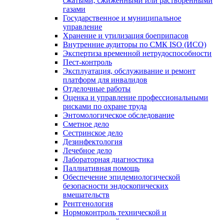
сжатыми, сжиженными или растворенными
газами
Государственное и муниципальное
управление
Хранение и утилизация боеприпасов
Внутренние аудиторы по СМК ISO (ИСО)
Экспертиза временной нетрудоспособности
Пест-контроль
Эксплуатация, обслуживание и ремонт
платформ для инвалидов
Отделочные работы
Оценка и управление профессиональными
рисками по охране труда
Энтомологическое обследование
Сметное дело
Сестринское дело
Дезинфектология
Лечебное дело
Лабораторная диагностика
Паллиативная помощь
Обеспечение эпидемиологической
безопасности эндоскопических
вмешательств
Рентгенология
Нормоконтроль технической и