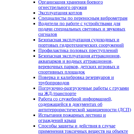
Организация хранения боевого
огнестрельного оружия
Эксплуатация котлов
Специалисты по переносным виброметрам
Водители по работе с устройствами для
подачи специальных световых и звуковых
сигналов
Безопасная эксплуатация судоходных и
портовых гидротехнических сооружений
Профилактика половых преступлений
Безопасная эксплуатация аттракционов,
аквапарков и водных аттракционов,
веревочных парков, детских игровых и
спортивных площадок
Поверка и калибровка резервуаров и
трубопроводов
Погрузочно-разгрузочные работы с грузами
на ЖД-транспорте
Работа со служебной информацией,
содержащейся в документах об
антитеррористической защищенности (ДСП)
Испытания пожарных лестниц и
ограждений крыш
Способы защиты и действия в случае
применения токсичных веществ на объекте