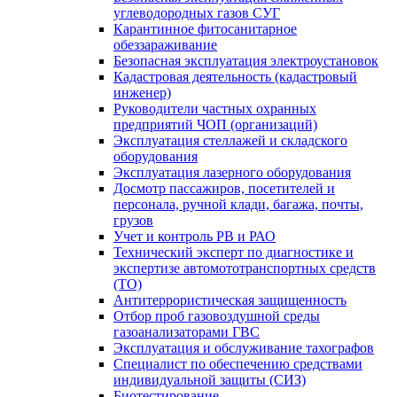
углеводородных газов СУГ
Карантинное фитосанитарное
обеззараживание
Безопасная эксплуатация электроустановок
Кадастровая деятельность (кадастровый
инженер)
Руководители частных охранных
предприятий ЧОП (организаций)
Эксплуатация стеллажей и складского
оборудования
Эксплуатация лазерного оборудования
Досмотр пассажиров, посетителей и
персонала, ручной клади, багажа, почты,
грузов
Учет и контроль РВ и РАО
Технический эксперт по диагностике и
экспертизе автомототранспортных средств
(ТО)
Антитеррористическая защищенность
Отбор проб газовоздушной среды
газоанализаторами ГВС
Эксплуатация и обслуживание тахографов
Специалист по обеспечению средствами
индивидуальной защиты (СИЗ)
Биотестирование