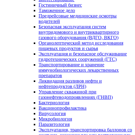
Гостиничный бизнес
Таможенное дело
Предрейсовые медицинские осмотры
водителей
Безопасная эксплуатация систем
внутридомового и внутриквартирного
газового оборудования (ВДГО, ВКГО)
Органолептический метод исследования
пищевых продуктов и сырья
Эксплуатация и безопасное обслуживание
гидротехнических сооружений (ГТС)
Транспортирование и хранение
иммунобиологических лекарственных
препаратов
Ликвидация разливов нефти и
нефтепродуктов (ЛРН)
Управление скважиной при
газонефтеводопроявлениях (ГНВП)
Бактериология
Вакцинопрофилактика
Вирусология
Микробиология
Паразитология
Эксплуатация, транспортировка баллонов со