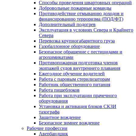
Способы проведения швартовных операций
Добровольные пожарные команды
Противодействие отмыванию доходов и
финансированию терроризма (ПОД/ФТ)
Дополнительный подогрев
Эксплуатация в условиях Севера и Крайнего
Севера
Перевозка крупногабаритного груза
Газобаллонное оборудование
Безопасное обращение с пестицидами и
агрохимикатами
Противопожарная подготовка членов
экипажей судов внутреннего плавания
Ежегодное обучение водителей
Работа с паровым стерилизаторам
Работник общественного питания
Работа пищеблоков
Работа при эксплуатации прачечного
оборудования
Установка и активация блоков СКЗИ
тахографа
Защитное вождение
Безопасное зимнее вождение
Рабочие профессии
Авербандщик