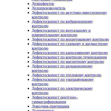
Дезинфектор
Делопроизводитель
Дефектоскопист по акустико-эмиссионному
контролю
Дефектоскопист по вибрационному
контролю
Дефектоскопист по визуальному и
измерительному контролю
Дефектоскопист по вихретоковому контролю
Дефектоскопист по газовому и жидкостному
контролю
Дефектоскопист по капиллярному контролю
Дефектоскопист по контролю течеисканием
Дефектоскопист по магнитному контролю
Дефектоскопист по радиационному
контролю
Дефектоскопист по тепловому контролю
Дефектоскопист по ультразвуковому
контролю
Дефектоскопист по электрическому
контролю
Дефектоскопист рентгено-,
гаммаграфирования
Доводчик-притирщик
Дозиметрист