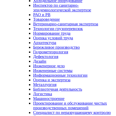
Холодильное оборудование
Инспектор по санитарно-
эпидемиологической экспертизе
РАО и РВ
Товароведение
Ветеринарно-санитарная экспертиза
Технологии грузоперевозок
Нормирование труда
Оценка условий труда
Архитектура
Бережливое производство
Гидрометеорология
Дефектология
Дизайн
Инженерное дело
Инженерные системы
Информационные технологии
Оценка и экспертиза
Металлургия
Библиотечная деятельность
Логистика
Машиностроение
Проектирование и обслуживание чистых
производственных помещений
Специалист по неразрушающему контролю