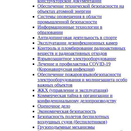
конструкторской документации
Обеспечение технической безопасности на
объектах атомной энергии
Системы оповещения в области
промышленной безопасности
Информационные технологии в
образовании
Антидопинговая деятельность в спорте
Эксплуатации дезинфекционных камер
Контроль и пломбирование радиоактивных
веществ и радиоактивных отходов
Взрывозащитное электрооборудование
Лечение и профилактика COVID-19
(Коронавирусная инфекция)
Обеспечение пожаровзрывобезопасности
электрооборудования и молниезащита особо
важных объектов
ЖКХ (управление и эксплуатация)
Коммерческая тайна в организации и
конфиденциальному делопроизводству
Оценочное дело
Экономическая безопасность
Безопасность полетов беспилотных
воздушных судов (беспилотников)
Грузоподъемные механизмы