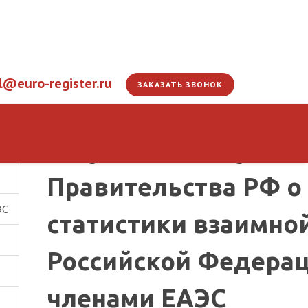
l@euro-register.ru
ЗАКАЗАТЬ ЗВОНОК
Вступило в силу по
Правительства РФ о
ЭС
статистики взаимно
Российской Федерац
членами ЕАЭС