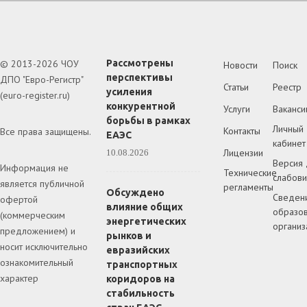
© 2013-2026 ЧОУ
Рассмотрены
Новости
Поиск
перспективы
ДПО "Евро-Регистр"
Статьи
Реестр
усиления
(euro-register.ru)
конкурентной
Услуги
Ваканси
борьбы в рамках
Личный
Контакты
Все права защищены.
ЕАЭС
кабинет
Лицензии
10.08.2026
Версия 
Информация не
Технические
слабов
является публичной
регламенты
Обсуждено
Сведен
офертой
влияние общих
образов
(коммерческим
энергетических
организ
предложением) и
рынков и
носит исключительно
евразийских
ознакомительный
транспортных
характер
коридоров на
стабильность