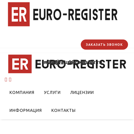
ЗАКАЗАТЬ ЗВОНОК
mail@euro-register.ru
+7 (812) 467-48-33
гота на ввоз LED
дства светодиодных
КОМПАНИЯ
УСЛУГИ
ЛИЦЕНЗИИ
ИНФОРМАЦИЯ
КОНТАКТЫ