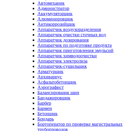
Автомеханик
Администратор
Аккумуляторщик
Алюминировщик
Антикоррозийщик
Аппаратчик воздухоразделения
Аппаратчик очистки сточных вод
Аппаратчик дозирования
Аппаратчик по подготовке продукта
Аппаратчик приготовления эмульсий
Аппаратчик химводоочистки
Аппаратчик электролиза
Аппаратчик-сушильщик
Арматурщик
Архивариус
Асфальтобетонщик
Аэрографист
Балансировщик шин
Бандажировщик
Барбер
Бармен
Бетонщик
Бондарь
Бортоператор по проверке магистральных
трубопроводов