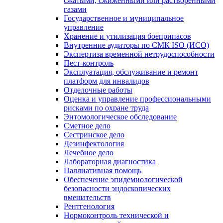
сжатыми, сжиженными или растворенными
газами
Государственное и муниципальное
управление
Хранение и утилизация боеприпасов
Внутренние аудиторы по СМК ISO (ИСО)
Экспертиза временной нетрудоспособности
Пест-контроль
Эксплуатация, обслуживание и ремонт
платформ для инвалидов
Отделочные работы
Оценка и управление профессиональными
рисками по охране труда
Энтомологическое обследование
Сметное дело
Сестринское дело
Дезинфектология
Лечебное дело
Лабораторная диагностика
Паллиативная помощь
Обеспечение эпидемиологической
безопасности эндоскопических
вмешательств
Рентгенология
Нормоконтроль технической и