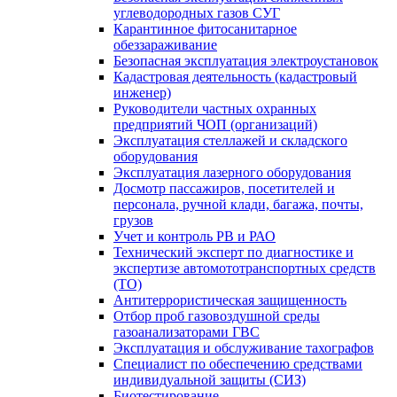
углеводородных газов СУГ
Карантинное фитосанитарное
обеззараживание
Безопасная эксплуатация электроустановок
Кадастровая деятельность (кадастровый
инженер)
Руководители частных охранных
предприятий ЧОП (организаций)
Эксплуатация стеллажей и складского
оборудования
Эксплуатация лазерного оборудования
Досмотр пассажиров, посетителей и
персонала, ручной клади, багажа, почты,
грузов
Учет и контроль РВ и РАО
Технический эксперт по диагностике и
экспертизе автомототранспортных средств
(ТО)
Антитеррористическая защищенность
Отбор проб газовоздушной среды
газоанализаторами ГВС
Эксплуатация и обслуживание тахографов
Специалист по обеспечению средствами
индивидуальной защиты (СИЗ)
Биотестирование