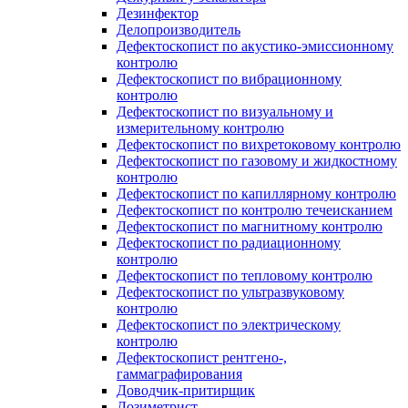
Дезинфектор
Делопроизводитель
Дефектоскопист по акустико-эмиссионному
контролю
Дефектоскопист по вибрационному
контролю
Дефектоскопист по визуальному и
измерительному контролю
Дефектоскопист по вихретоковому контролю
Дефектоскопист по газовому и жидкостному
контролю
Дефектоскопист по капиллярному контролю
Дефектоскопист по контролю течеисканием
Дефектоскопист по магнитному контролю
Дефектоскопист по радиационному
контролю
Дефектоскопист по тепловому контролю
Дефектоскопист по ультразвуковому
контролю
Дефектоскопист по электрическому
контролю
Дефектоскопист рентгено-,
гаммаграфирования
Доводчик-притирщик
Дозиметрист