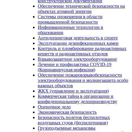
конструкторской документации
Обеспечение технической безопасности на
объектах атомной энергии
Системы оповещения в области
промышленной безопасности
Информационные технологии в
образовании
Антидопинговая деятельность в спорте
Эксплуатации дезинфекционных камер
Контроль и пломбирование радиоактивных
веществ и радиоактивных отходов
Взрывозащитное электрооборудование
Лечение и профилактика COVID-19
(Коронавирусная инфекция)
Обеспечение пожаровзрывобезопасности
электрооборудования и молниезащита особо
важных объектов
ЖКХ (управление и эксплуатация)
Коммерческая тайна в организации и
конфиденциальному делопроизводству
Оценочное дело
Экономическая безопасность
Безопасность полетов беспилотных
воздушных судов (беспилотников)
Грузоподъемные механизмы