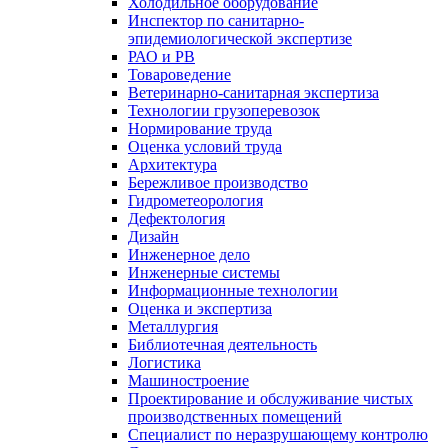
Холодильное оборудование
Инспектор по санитарно-
эпидемиологической экспертизе
РАО и РВ
Товароведение
Ветеринарно-санитарная экспертиза
Технологии грузоперевозок
Нормирование труда
Оценка условий труда
Архитектура
Бережливое производство
Гидрометеорология
Дефектология
Дизайн
Инженерное дело
Инженерные системы
Информационные технологии
Оценка и экспертиза
Металлургия
Библиотечная деятельность
Логистика
Машиностроение
Проектирование и обслуживание чистых
производственных помещений
Специалист по неразрушающему контролю