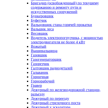
Бригадир (освобожденный) по текущему
содержанию и ремонту пути и
искусственных сооружений
Бункеровщик
Буфетчик
Вальцовщик стана горячей прокатки
Вальщик леса
Весовщик
Водитель электропогрузчика, с мощностью
электродвигателя не более 4 кВт
Вожатый
Вышивальщица
Газовщик
Газогенераторщик
Газорезчик
Галтовщик радиодеталей
Гальваник
Горничная
Горнорабочий
Гравер
Дежурный по железнодорожной станции,
разъезду
Дежурный по переезду
Дежурный стрелочного поста
Дежурный у эскалатора