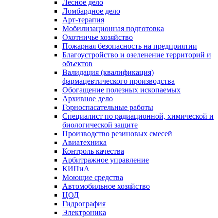
Лесное дело
Ломбардное дело
Арт-терапия
Мобилизационная подготовка
Охотничье хозяйство
Пожарная безопасность на предприятии
Благоустройство и озеленение территорий и
объектов
Валидация (квалификация)
фармацевтического производства
Обогащение полезных ископаемых
Архивное дело
Горноспасательные работы
Специалист по радиационной, химической и
биологической защите
Производство резиновых смесей
Авиатехника
Контроль качества
Арбитражное управление
КИПиА
Моющие средства
Автомобильное хозяйство
ЦОД
Гидрография
Электроника