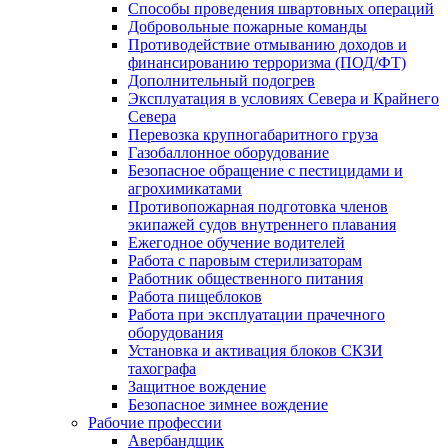
Способы проведения швартовных операций
Добровольные пожарные команды
Противодействие отмыванию доходов и
финансированию терроризма (ПОД/ФТ)
Дополнительный подогрев
Эксплуатация в условиях Севера и Крайнего
Севера
Перевозка крупногабаритного груза
Газобаллонное оборудование
Безопасное обращение с пестицидами и
агрохимикатами
Противопожарная подготовка членов
экипажей судов внутреннего плавания
Ежегодное обучение водителей
Работа с паровым стерилизаторам
Работник общественного питания
Работа пищеблоков
Работа при эксплуатации прачечного
оборудования
Установка и активация блоков СКЗИ
тахографа
Защитное вождение
Безопасное зимнее вождение
Рабочие профессии
Авербандщик