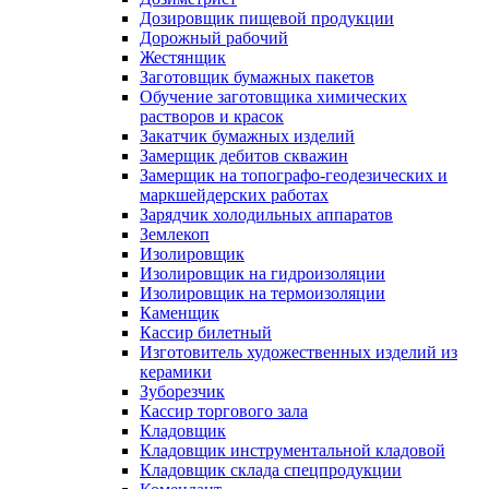
Дозировщик пищевой продукции
Дорожный рабочий
Жестянщик
Заготовщик бумажных пакетов
Обучение заготовщика химических
растворов и красок
Закатчик бумажных изделий
Замерщик дебитов скважин
Замерщик на топографо-геодезических и
маркшейдерских работах
Зарядчик холодильных аппаратов
Землекоп
Изолировщик
Изолировщик на гидроизоляции
Изолировщик на термоизоляции
Каменщик
Кассир билетный
Изготовитель художественных изделий из
керамики
Зуборезчик
Кассир торгового зала
Кладовщик
Кладовщик инструментальной кладовой
Кладовщик склада спецпродукции