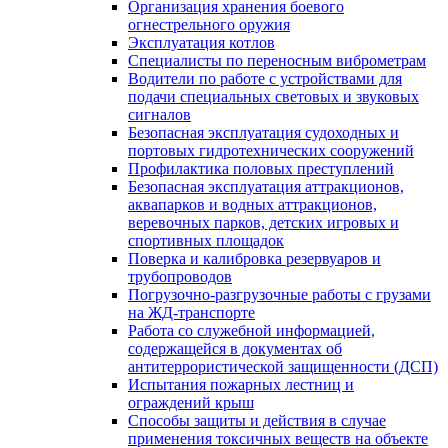
Организация хранения боевого
огнестрельного оружия
Эксплуатация котлов
Специалисты по переносным виброметрам
Водители по работе с устройствами для
подачи специальных световых и звуковых
сигналов
Безопасная эксплуатация судоходных и
портовых гидротехнических сооружений
Профилактика половых преступлений
Безопасная эксплуатация аттракционов,
аквапарков и водных аттракционов,
веревочных парков, детских игровых и
спортивных площадок
Поверка и калибровка резервуаров и
трубопроводов
Погрузочно-разгрузочные работы с грузами
на ЖД-транспорте
Работа со служебной информацией,
содержащейся в документах об
антитеррористической защищенности (ДСП)
Испытания пожарных лестниц и
ограждений крыш
Способы защиты и действия в случае
применения токсичных веществ на объекте