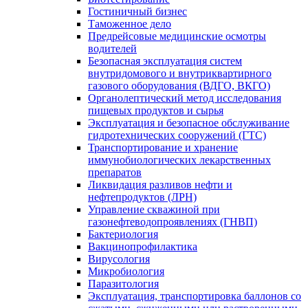
Гостиничный бизнес
Таможенное дело
Предрейсовые медицинские осмотры
водителей
Безопасная эксплуатация систем
внутридомового и внутриквартирного
газового оборудования (ВДГО, ВКГО)
Органолептический метод исследования
пищевых продуктов и сырья
Эксплуатация и безопасное обслуживание
гидротехнических сооружений (ГТС)
Транспортирование и хранение
иммунобиологических лекарственных
препаратов
Ликвидация разливов нефти и
нефтепродуктов (ЛРН)
Управление скважиной при
газонефтеводопроявлениях (ГНВП)
Бактериология
Вакцинопрофилактика
Вирусология
Микробиология
Паразитология
Эксплуатация, транспортировка баллонов со