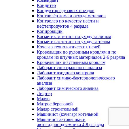
Комендант
Кондитер
Кондуктор грузовых поездов
Контролёр лома и отхода металлов
Контролер по качеству нефти и
нефтепродуктов 4 разряда
Копировщик
Косметик-эстетист по уходу за лицом
Косметик-эстетист по уходу за телом
Кочегар технологических печей
Кровельщик по рулонным кровлям и по
кровлям из штучных материалов 2-6 разряда
Кровельщик по стальным кровлям
Лаборант спектрального анализа
Лаборант входного контроля
Лаборант химико-бактериологического
анализа
Лаборант химического анализа
Лифтер
Маляр
Матрос береговой
Маляр строительный
Машинист (кочегар) котельной
Машинист автовышки и
автогидроподъемника 4-8 разряда