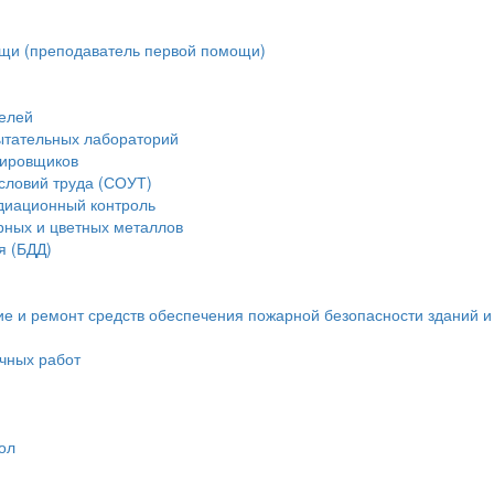
щи (преподаватель первой помощи)
елей
ытательных лабораторий
тировщиков
словий труда (СОУТ)
диационный контроль
рных и цветных металлов
я (БДД)
ие и ремонт средств обеспечения пожарной безопасности зданий 
очных работ
ол