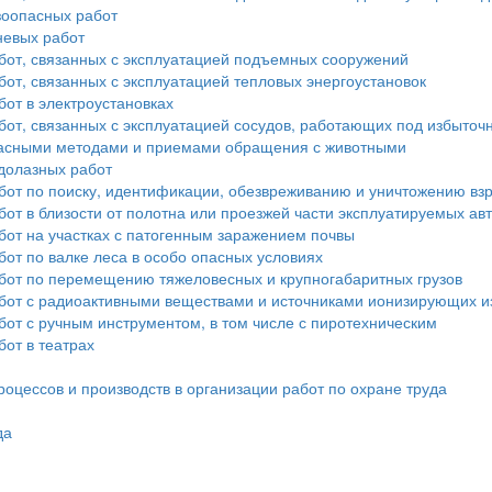
зоопасных работ
невых работ
бот, связанных с эксплуатацией подъемных сооружений
от, связанных с эксплуатацией тепловых энергоустановок
от в электроустановках
бот, связанных с эксплуатацией сосудов, работающих под избыто
опасными методами и приемами обращения с животными
долазных работ
бот по поиску, идентификации, обезвреживанию и уничтожению в
от в близости от полотна или проезжей части эксплуатируемых а
бот на участках с патогенным заражением почвы
от по валке леса в особо опасных условиях
бот по перемещению тяжеловесных и крупногабаритных грузов
бот с радиоактивными веществами и источниками ионизирующих и
от с ручным инструментом, в том числе с пиротехническим
от в театрах
оцессов и производств в организации работ по охране труда
да