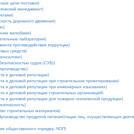
ные цепи поставок)
тический менеджмент)
ектами)
ность дорожного движения)
во)
ение жалобами)
ательные лаборатории)
мента противодействия коррупции)
овых средств)
консалтинг)
безопасностью судов (СУБ))
производство)
та и деловой репутации)
та и деловой репутации при строительном проектировании)
ыта и деловой репутации при инженерных изысканиях)
та и деловой репутации строительных организаций)
та и деловой репутации для пожарно-технической продукции)
езопасность)
тво строительных материалов)
Производство продуктов питания)тации лиц, осуществляющих деяте
ние общественного порядка, ЧОП)