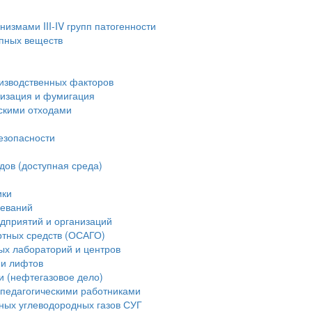
измами III-IV групп патогенности
опных веществ
изводственных факторов
тизация и фумигация
скими отходами
езопасности
дов (доступная среда)
ики
леваний
дприятий и организаций
ртных средств (ОСАГО)
ых лабораторий и центров
ии лифтов
и (нефтегазовое дело)
педагогическими работниками
ных углеводородных газов СУГ