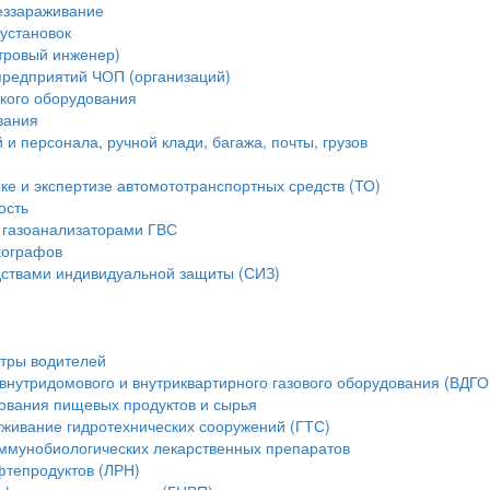
еззараживание
установок
стровый инженер)
предприятий ЧОП (организаций)
ского оборудования
вания
и персонала, ручной клади, багажа, почты, грузов
ике и экспертизе автомототранспортных средств (ТО)
ость
 газоанализаторами ГВС
хографов
ствами индивидуальной защиты (СИЗ)
тры водителей
внутридомового и внутриквартирного газового оборудования (ВДГО
ования пищевых продуктов и сырья
уживание гидротехнических сооружений (ГТС)
ммунобиологических лекарственных препаратов
фтепродуктов (ЛРН)