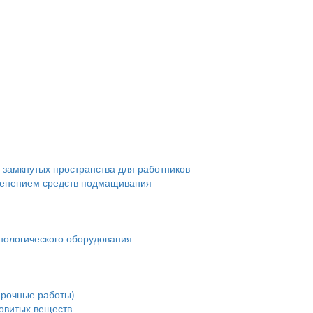
 замкнутых пространства для работников
менением средств подмащивания
нологического оборудования
арочные работы)
довитых веществ