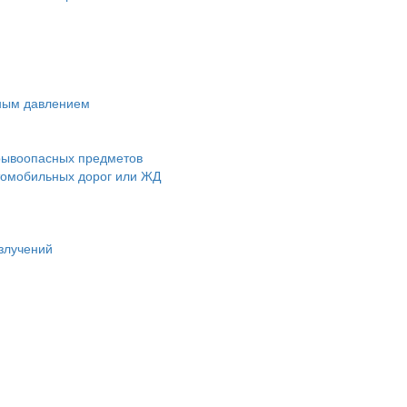
чным давлением
зрывоопасных предметов
втомобильных дорог или ЖД
злучений