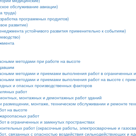
тории медицинские)
ское обслуживание авиации)
а труда)
зработка программных продуктов)
вое развитие)
енеджмента устойчивого развития применительно к событиям)
еводство)
джмента
пасными методами при работе на высоте
адавшим
пасными методами и приемами выполнения работ в ограниченных и
пасными методами и приемами выполнения работ на высоте с при
редных и опасных производственных факторов
мляных работ
монтных, монтажных и демонтажных работ зданий
и размещении, монтаже, техническом обслуживании и ремонте тех
бот на высоте
ожароопасных работ
от в ограниченных и замкнутых пространствах
роительных работ (окрасочные работы, электросварочные и газосв
бот, связанных с опасностью воздействия сильнодействующих и я