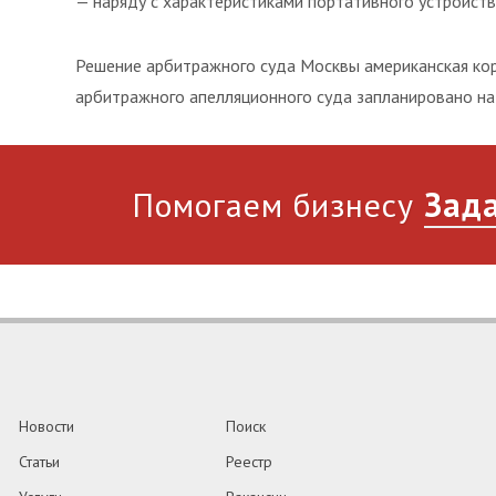
— наряду с характеристиками портативного устройств
Решение арбитражного суда Москвы американская ко
арбитражного апелляционного суда запланировано на 
Помогаем бизнесу
Зада
Новости
Поиск
Статьи
Реестр