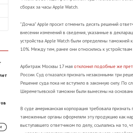
сборах за часы Apple Watch.
"Дочка" Apple просит отменить десять решений ответ
внесении изменений в сведения, указанные в деклара
устройства Apple Watch были определены таможней ка
10%. Между тем, ранее они относились к устройствам
т
Арбитраж Москвы 17 мая
отклонил подобные же прете
России. Суд отказался признать незаконными три реше
лет
Решение суда пока не вступило в законную силу. По
Шереметьевской таможни были вынесены на основан
тов
В суде американская корпорация требовала признать 
таможенные органы оформляли эту продукцию как нар
выступавшего ответчиком по делу, ссылались на то, 
И