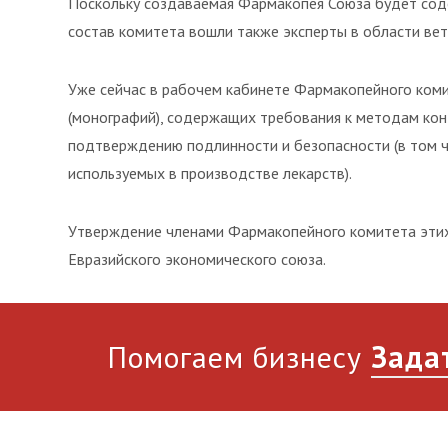
Поскольку создаваемая Фармакопея Союза будет соде
состав комитета вошли также эксперты в области ве
Уже сейчас в рабочем кабинете Фармакопейного ком
(монографий), содержащих требования к методам конт
подтверждению подлинности и безопасности (в том ч
используемых в производстве лекарств).
Утверждение членами Фармакопейного комитета этих
Евразийского экономического союза.
Помогаем бизнесу
Зада