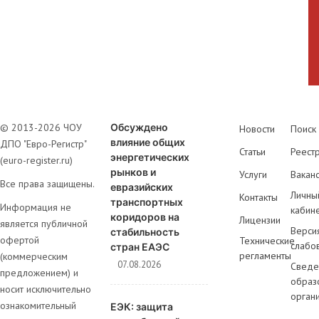
© 2013-2026 ЧОУ
Обсуждено
Новости
Поиск
влияние общих
ДПО "Евро-Регистр"
Статьи
Реест
энергетических
(euro-register.ru)
рынков и
Услуги
Вакан
Все права защищены.
евразийских
Личны
Контакты
транспортных
Информация не
кабин
коридоров на
Лицензии
является публичной
Верси
стабильность
офертой
Технические
слабо
стран ЕАЭС
регламенты
(коммерческим
07.08.2026
Сведе
предложением) и
образ
носит исключительно
орган
ознакомительный
ЕЭК: защита