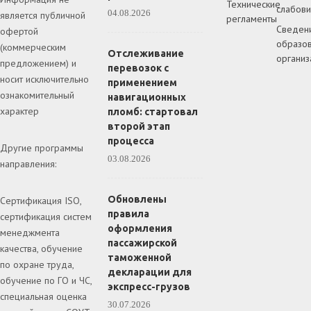
Технические
слабов
04.08.2026
является публичной
регламенты
Сведен
офертой
образов
(коммерческим
Отслеживание
организ
предложением) и
перевозок с
носит исключительно
применением
ознакомительный
навигационных
характер
пломб: стартовал
второй этап
процесса
Другие программы
03.08.2026
направления:
Обновлены
Сертификация ISO,
правила
сертификация систем
оформления
менеджмента
пассажирской
качества, обучение
таможенной
по охране труда,
декларации для
обучение по ГО и ЧС,
экспресс-грузов
специальная оценка
30.07.2026