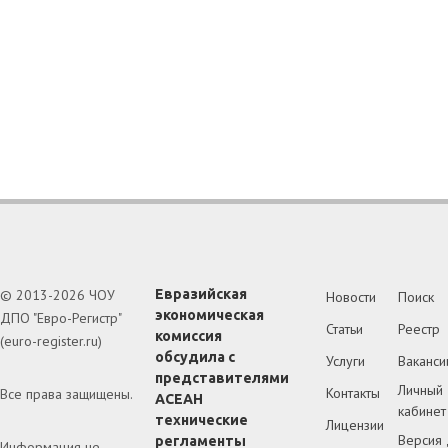
© 2013-2026 ЧОУ
Евразийская
Новости
Поиск
экономическая
ДПО "Евро-Регистр"
Статьи
Реестр
комиссия
(euro-register.ru)
обсудила с
Услуги
Ваканси
представителями
Личный
Контакты
Все права защищены.
АСЕАН
кабинет
технические
Лицензии
Версия 
регламенты
Информация не