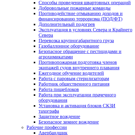
Способы проведения швартовных операций
Добровольные пожарные команды
Противодействие отмыванию доходов и
финансированию терроризма (ПОД/ФТ)
Дополнительный подогрев
Эксплуатация в условиях Севера и Крайнего
Севера
Перевозка крупногабаритного груза
Газобаллонное оборудование
Безопасное обращение с пестицидами и
агрохимикатами
Противопожарная подготовка членов
экипажей судов внутреннего плавания
Ежегодное обучение водителей
Работа с паровым стерилизаторам
Работник общественного питания
Работа пищеблоков
Работа при эксплуатации прачечного
оборудования
Установка и активация блоков СКЗИ
тахографа
Защитное вождение
Безопасное зимнее вождение
Рабочие профессии
Авербандщик