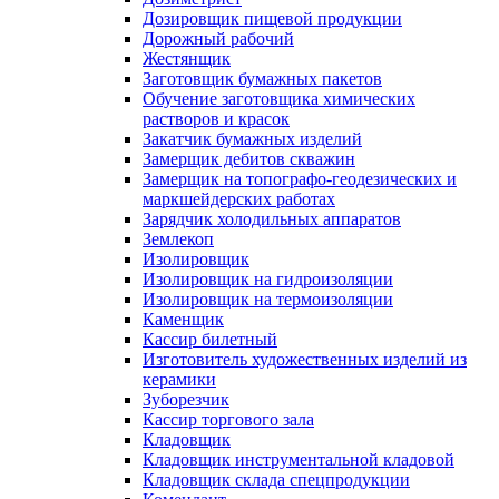
Дозировщик пищевой продукции
Дорожный рабочий
Жестянщик
Заготовщик бумажных пакетов
Обучение заготовщика химических
растворов и красок
Закатчик бумажных изделий
Замерщик дебитов скважин
Замерщик на топографо-геодезических и
маркшейдерских работах
Зарядчик холодильных аппаратов
Землекоп
Изолировщик
Изолировщик на гидроизоляции
Изолировщик на термоизоляции
Каменщик
Кассир билетный
Изготовитель художественных изделий из
керамики
Зуборезчик
Кассир торгового зала
Кладовщик
Кладовщик инструментальной кладовой
Кладовщик склада спецпродукции