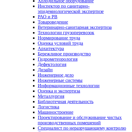
Холодильное оборудование
Инспектор по санитарно-
эпидемиологической экспертизе
РАО и РВ
Товароведение
Ветеринарно-санитарная экспертиза
Технологии грузоперевозок
Нормирование труда
Оценка условий труда
Архитектура
Бережливое производство
Гидрометеорология
Дефектология
Дизайн
Инженерное дело
Инженерные системы
Информационные технологии
Оценка и экспертиза
Металлургия
Библиотечная деятельность
Логистика
Машиностроение
Проектирование и обслуживание чистых
производственных помещений
Специалист по неразрушающему контролю