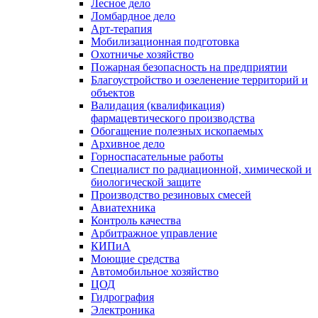
Лесное дело
Ломбардное дело
Арт-терапия
Мобилизационная подготовка
Охотничье хозяйство
Пожарная безопасность на предприятии
Благоустройство и озеленение территорий и
объектов
Валидация (квалификация)
фармацевтического производства
Обогащение полезных ископаемых
Архивное дело
Горноспасательные работы
Специалист по радиационной, химической и
биологической защите
Производство резиновых смесей
Авиатехника
Контроль качества
Арбитражное управление
КИПиА
Моющие средства
Автомобильное хозяйство
ЦОД
Гидрография
Электроника