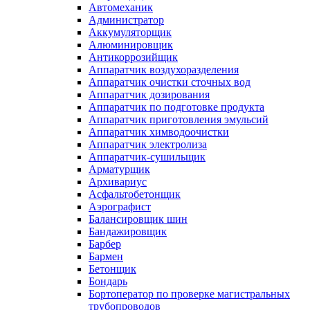
Автомеханик
Администратор
Аккумуляторщик
Алюминировщик
Антикоррозийщик
Аппаратчик воздухоразделения
Аппаратчик очистки сточных вод
Аппаратчик дозирования
Аппаратчик по подготовке продукта
Аппаратчик приготовления эмульсий
Аппаратчик химводоочистки
Аппаратчик электролиза
Аппаратчик-сушильщик
Арматурщик
Архивариус
Асфальтобетонщик
Аэрографист
Балансировщик шин
Бандажировщик
Барбер
Бармен
Бетонщик
Бондарь
Бортоператор по проверке магистральных
трубопроводов