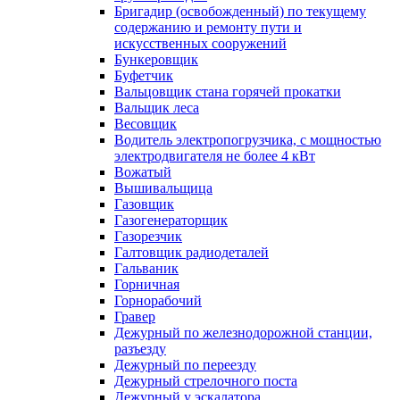
Бригадир (освобожденный) по текущему
содержанию и ремонту пути и
искусственных сооружений
Бункеровщик
Буфетчик
Вальцовщик стана горячей прокатки
Вальщик леса
Весовщик
Водитель электропогрузчика, с мощностью
электродвигателя не более 4 кВт
Вожатый
Вышивальщица
Газовщик
Газогенераторщик
Газорезчик
Галтовщик радиодеталей
Гальваник
Горничная
Горнорабочий
Гравер
Дежурный по железнодорожной станции,
разъезду
Дежурный по переезду
Дежурный стрелочного поста
Дежурный у эскалатора