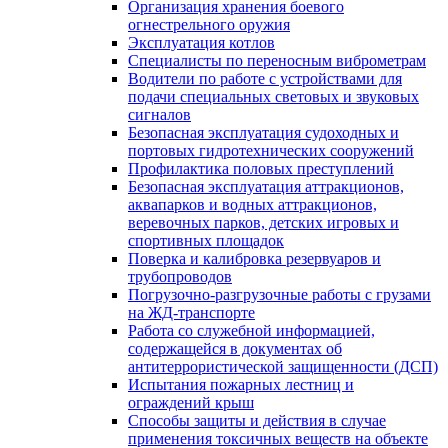
Организация хранения боевого
огнестрельного оружия
Эксплуатация котлов
Специалисты по переносным виброметрам
Водители по работе с устройствами для
подачи специальных световых и звуковых
сигналов
Безопасная эксплуатация судоходных и
портовых гидротехнических сооружений
Профилактика половых преступлений
Безопасная эксплуатация аттракционов,
аквапарков и водных аттракционов,
веревочных парков, детских игровых и
спортивных площадок
Поверка и калибровка резервуаров и
трубопроводов
Погрузочно-разгрузочные работы с грузами
на ЖД-транспорте
Работа со служебной информацией,
содержащейся в документах об
антитеррористической защищенности (ДСП)
Испытания пожарных лестниц и
ограждений крыш
Способы защиты и действия в случае
применения токсичных веществ на объекте