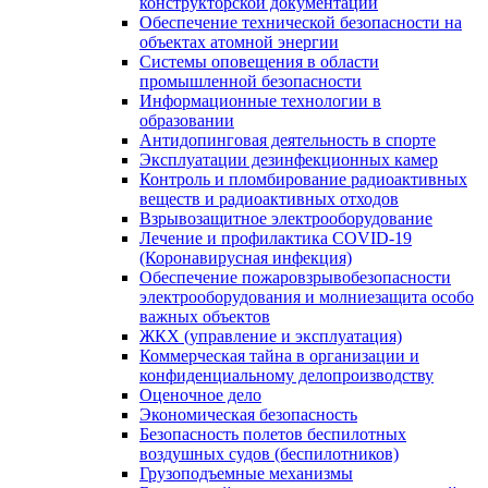
конструкторской документации
Обеспечение технической безопасности на
объектах атомной энергии
Системы оповещения в области
промышленной безопасности
Информационные технологии в
образовании
Антидопинговая деятельность в спорте
Эксплуатации дезинфекционных камер
Контроль и пломбирование радиоактивных
веществ и радиоактивных отходов
Взрывозащитное электрооборудование
Лечение и профилактика COVID-19
(Коронавирусная инфекция)
Обеспечение пожаровзрывобезопасности
электрооборудования и молниезащита особо
важных объектов
ЖКХ (управление и эксплуатация)
Коммерческая тайна в организации и
конфиденциальному делопроизводству
Оценочное дело
Экономическая безопасность
Безопасность полетов беспилотных
воздушных судов (беспилотников)
Грузоподъемные механизмы