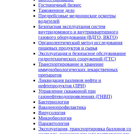
Гостиничный бизнес
Таможенное дело
Предрейсовые медицинские осмотры
водителей
Безопасная эксплуатация систем
внутридомового и внутриквартирного
газового оборудования (ВДГО, ВКГО)
Органолептический метод исследования
пищевых продуктов и сырья
Эксплуатация и безопасное обслуживание
гидротехнических сооружений (ГТС)
Транспортирование и хранение
иммунобиологических лекарственных
препаратов
Ликвидация разливов нефти и
нефтепродуктов (ЛРН)
Управление скважиной при
газонефтеводопроявлениях (ГНВП)
Бактериология
Вакцинопрофилактика
Вирусология
Микробиология
Паразитология
Эксплуатация, транспортировка баллонов со