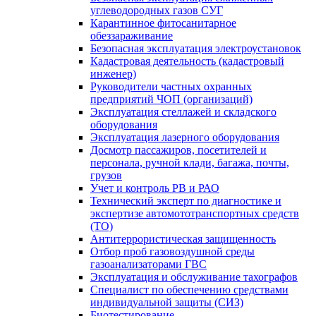
углеводородных газов СУГ
Карантинное фитосанитарное
обеззараживание
Безопасная эксплуатация электроустановок
Кадастровая деятельность (кадастровый
инженер)
Руководители частных охранных
предприятий ЧОП (организаций)
Эксплуатация стеллажей и складского
оборудования
Эксплуатация лазерного оборудования
Досмотр пассажиров, посетителей и
персонала, ручной клади, багажа, почты,
грузов
Учет и контроль РВ и РАО
Технический эксперт по диагностике и
экспертизе автомототранспортных средств
(ТО)
Антитеррористическая защищенность
Отбор проб газовоздушной среды
газоанализаторами ГВС
Эксплуатация и обслуживание тахографов
Специалист по обеспечению средствами
индивидуальной защиты (СИЗ)
Биотестирование