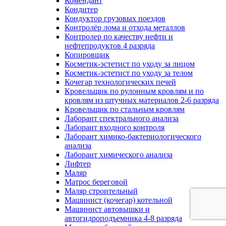
Комендант
Кондитер
Кондуктор грузовых поездов
Контролёр лома и отхода металлов
Контролер по качеству нефти и
нефтепродуктов 4 разряда
Копировщик
Косметик-эстетист по уходу за лицом
Косметик-эстетист по уходу за телом
Кочегар технологических печей
Кровельщик по рулонным кровлям и по
кровлям из штучных материалов 2-6 разряда
Кровельщик по стальным кровлям
Лаборант спектрального анализа
Лаборант входного контроля
Лаборант химико-бактериологического
анализа
Лаборант химического анализа
Лифтер
Маляр
Матрос береговой
Маляр строительный
Машинист (кочегар) котельной
Машинист автовышки и
автогидроподъемника 4-8 разряда