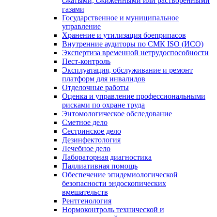
сжатыми, сжиженными или растворенными
газами
Государственное и муниципальное
управление
Хранение и утилизация боеприпасов
Внутренние аудиторы по СМК ISO (ИСО)
Экспертиза временной нетрудоспособности
Пест-контроль
Эксплуатация, обслуживание и ремонт
платформ для инвалидов
Отделочные работы
Оценка и управление профессиональными
рисками по охране труда
Энтомологическое обследование
Сметное дело
Сестринское дело
Дезинфектология
Лечебное дело
Лабораторная диагностика
Паллиативная помощь
Обеспечение эпидемиологической
безопасности эндоскопических
вмешательств
Рентгенология
Нормоконтроль технической и