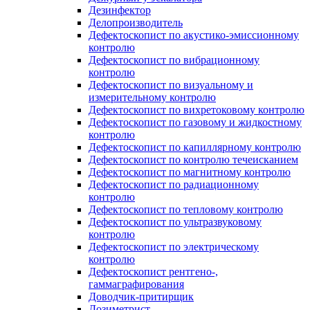
Дезинфектор
Делопроизводитель
Дефектоскопист по акустико-эмиссионному
контролю
Дефектоскопист по вибрационному
контролю
Дефектоскопист по визуальному и
измерительному контролю
Дефектоскопист по вихретоковому контролю
Дефектоскопист по газовому и жидкостному
контролю
Дефектоскопист по капиллярному контролю
Дефектоскопист по контролю течеисканием
Дефектоскопист по магнитному контролю
Дефектоскопист по радиационному
контролю
Дефектоскопист по тепловому контролю
Дефектоскопист по ультразвуковому
контролю
Дефектоскопист по электрическому
контролю
Дефектоскопист рентгено-,
гаммаграфирования
Доводчик-притирщик
Дозиметрист