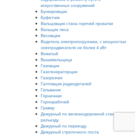
искусственных сооружений
Бункеровщик
Буфетчик
Вальцовщик стана горячей прокатки
Вальщик леса
Весовщик
Водитель электропогрузчика, с мощностью
электродвигателя не более 4 кВт
Вожатый
Вышивальщица
Газовщик
Газогенераторщик
Газорезчик
Галтовщик радиодеталей
Гальваник
Горничная
Горнорабочий
Гравер
Дежурный по железнодорожной станции,
разъезду
Дежурный по переезду
Дежурный стрелочного поста