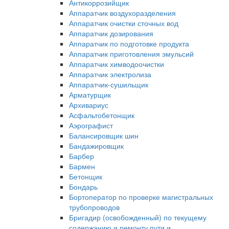
Антикоррозийщик
Аппаратчик воздухоразделения
Аппаратчик очистки сточных вод
Аппаратчик дозирования
Аппаратчик по подготовке продукта
Аппаратчик приготовления эмульсий
Аппаратчик химводоочистки
Аппаратчик электролиза
Аппаратчик-сушильщик
Арматурщик
Архивариус
Асфальтобетонщик
Аэрографист
Балансировщик шин
Бандажировщик
Барбер
Бармен
Бетонщик
Бондарь
Бортоператор по проверке магистральных
трубопроводов
Бригадир (освобожденный) по текущему
содержанию и ремонту пути и