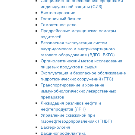
Специалист по обеспечению средствами
индивидуальной защиты (СИЗ)
Биотестирование
Гостиничный бизнес
Таможенное дело
Предрейсовые медицинские осмотры
водителей
Безопасная эксплуатация систем
внутридомового и внутриквартирного
газового оборудования (ВДГО, ВКГО)
Органолептический метод исследования
пищевых продуктов и сырья
Эксплуатация и безопасное обслуживание
гидротехнических сооружений (ГТС)
Транспортирование и хранение
иммунобиологических лекарственных
препаратов
Ликвидация разливов нефти и
нефтепродуктов (ЛРН)
Управление скважиной при
газонефтеводопроявлениях (ГНВП)
Бактериология
Вакцинопрофилактика