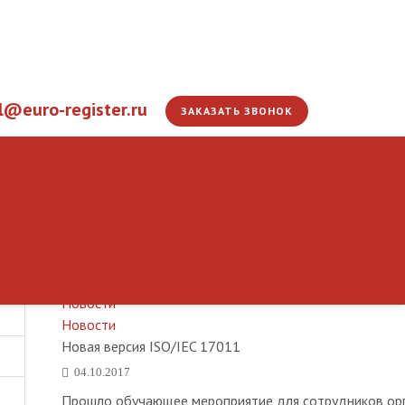
l@euro-register.ru
ЗАКАЗАТЬ ЗВОНОК
Новая версия ISO/IE
Главная
ЭС
Информация
Новости
Новости
Новая версия ISO/IEC 17011
04.10.2017
Прошло обучающее мероприятие для сотрудников орга