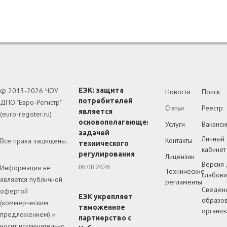
© 2013-2026 ЧОУ
ЕЭК: защита
Новости
Поиск
потребителей
ДПО "Евро-Регистр"
Статьи
Реестр
является
(euro-register.ru)
основополагающей
Услуги
Ваканси
задачей
Личный
Контакты
Все права защищены.
технического
кабинет
регулирования
Лицензии
Версия 
Информация не
06.08.2026
Технические
слабов
является публичной
регламенты
Сведен
офертой
ЕЭК укрепляет
образов
(коммерческим
таможенное
организ
предложением) и
партнерство с
носит исключительно