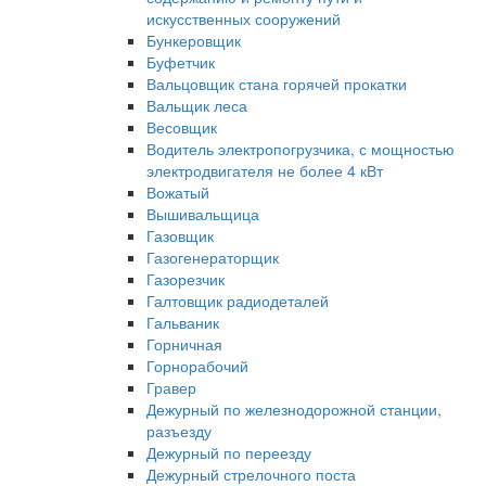
искусственных сооружений
Бункеровщик
Буфетчик
Вальцовщик стана горячей прокатки
Вальщик леса
Весовщик
Водитель электропогрузчика, с мощностью
электродвигателя не более 4 кВт
Вожатый
Вышивальщица
Газовщик
Газогенераторщик
Газорезчик
Галтовщик радиодеталей
Гальваник
Горничная
Горнорабочий
Гравер
Дежурный по железнодорожной станции,
разъезду
Дежурный по переезду
Дежурный стрелочного поста