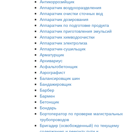
Антикоррозийщик
Аппаратчик воздухоразделения
Аппаратчик очистки сточных вод
Аппаратчик дозирования
Аппаратчик по подготовке продукта
Аппаратчик приготовления эмульсий
Аппаратчик химводоочистки
Аппаратчик электролиза
Аппаратчик-сушильщик
Арматурщик
Архивариус
Асфальтобетонщик
Аэрографист
Балансировщик шин
Бандажировщик
Барбер
Бармен
Бетонщик
Бондарь
Бортоператор по проверке магистральных
трубопроводов
Бригадир (освобожденный) по текущему
содержанию и ремонту пути и