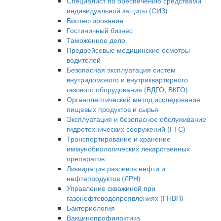
Специалист по обеспечению средствами
индивидуальной защиты (СИЗ)
Биотестирование
Гостиничный бизнес
Таможенное дело
Предрейсовые медицинские осмотры
водителей
Безопасная эксплуатация систем
внутридомового и внутриквартирного
газового оборудования (ВДГО, ВКГО)
Органолептический метод исследования
пищевых продуктов и сырья
Эксплуатация и безопасное обслуживание
гидротехнических сооружений (ГТС)
Транспортирование и хранение
иммунобиологических лекарственных
препаратов
Ликвидация разливов нефти и
нефтепродуктов (ЛРН)
Управление скважиной при
газонефтеводопроявлениях (ГНВП)
Бактериология
Вакцинопрофилактика