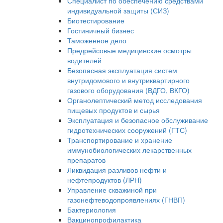
Специалист по обеспечению средствами
индивидуальной защиты (СИЗ)
Биотестирование
Гостиничный бизнес
Таможенное дело
Предрейсовые медицинские осмотры
водителей
Безопасная эксплуатация систем
внутридомового и внутриквартирного
газового оборудования (ВДГО, ВКГО)
Органолептический метод исследования
пищевых продуктов и сырья
Эксплуатация и безопасное обслуживание
гидротехнических сооружений (ГТС)
Транспортирование и хранение
иммунобиологических лекарственных
препаратов
Ликвидация разливов нефти и
нефтепродуктов (ЛРН)
Управление скважиной при
газонефтеводопроявлениях (ГНВП)
Бактериология
Вакцинопрофилактика