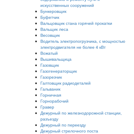
искусственных сооружений
Бункеровщик
Буфетчик
Вальцовщик стана горячей прокатки
Вальщик леса
Весовщик
Водитель электропогрузчика, с мощностью
электродвигателя не более 4 кВт
Вожатый
Вышивальщица
Газовщик
Газогенераторщик
Газорезчик
Галтовщик радиодеталей
Гальваник
Горничная
Горнорабочий
Гравер
Дежурный по железнодорожной станции,
разъезду
Дежурный по переезду
Дежурный стрелочного поста