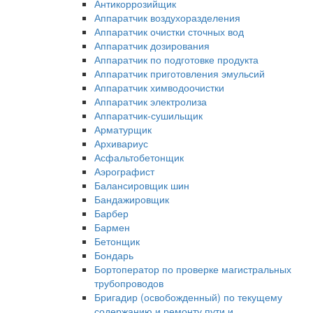
Антикоррозийщик
Аппаратчик воздухоразделения
Аппаратчик очистки сточных вод
Аппаратчик дозирования
Аппаратчик по подготовке продукта
Аппаратчик приготовления эмульсий
Аппаратчик химводоочистки
Аппаратчик электролиза
Аппаратчик-сушильщик
Арматурщик
Архивариус
Асфальтобетонщик
Аэрографист
Балансировщик шин
Бандажировщик
Барбер
Бармен
Бетонщик
Бондарь
Бортоператор по проверке магистральных
трубопроводов
Бригадир (освобожденный) по текущему
содержанию и ремонту пути и