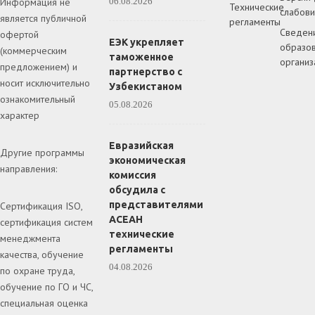
Информация не
06.08.2026
Технические
слабов
является публичной
регламенты
Сведен
офертой
ЕЭК укрепляет
образов
(коммерческим
таможенное
организ
предложением) и
партнерство с
носит исключительно
Узбекистаном
ознакомительный
05.08.2026
характер
Евразийская
Другие программы
экономическая
направления:
комиссия
обсудила с
представителями
Сертификация ISO,
АСЕАН
сертификация систем
технические
менеджмента
регламенты
качества, обучение
04.08.2026
по охране труда,
обучение по ГО и ЧС,
специальная оценка