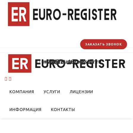
ЗАКАЗАТЬ ЗВОНОК
mail@euro-register.ru
+7 (812) 467-48-33
пасности
езнодорожного
КОМПАНИЯ
УСЛУГИ
ЛИЦЕНЗИИ
ИНФОРМАЦИЯ
КОНТАКТЫ