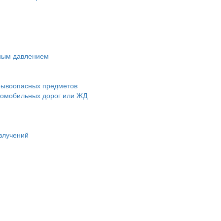
чным давлением
зрывоопасных предметов
втомобильных дорог или ЖД
злучений