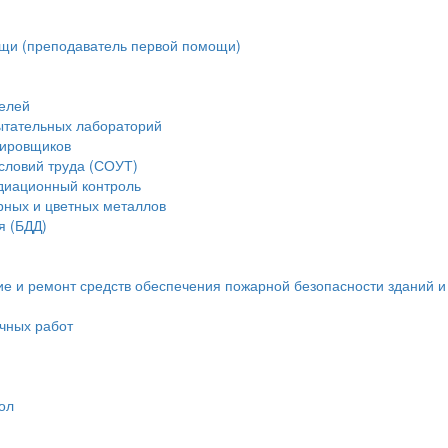
щи (преподаватель первой помощи)
елей
ытательных лабораторий
тировщиков
словий труда (СОУТ)
диационный контроль
рных и цветных металлов
я (БДД)
ие и ремонт средств обеспечения пожарной безопасности зданий 
очных работ
ол