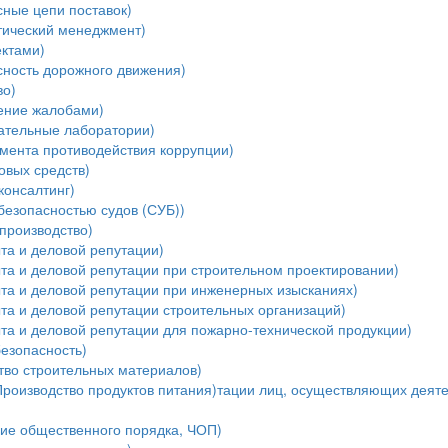
ные цепи поставок)
тический менеджмент)
ектами)
ность дорожного движения)
во)
ение жалобами)
ательные лаборатории)
мента противодействия коррупции)
овых средств)
консалтинг)
безопасностью судов (СУБ))
производство)
та и деловой репутации)
та и деловой репутации при строительном проектировании)
ыта и деловой репутации при инженерных изысканиях)
та и деловой репутации строительных организаций)
та и деловой репутации для пожарно-технической продукции)
езопасность)
тво строительных материалов)
Производство продуктов питания)тации лиц, осуществляющих деяте
ние общественного порядка, ЧОП)