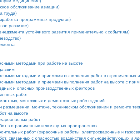
тории медицинские)
ское обслуживание авиации)
а труда)
зработка программных продуктов)
вое развитие)
енеджмента устойчивого развития применительно к событиям)
еводство)
джмента
пасными методами при работе на высоте
адавшим
пасными методами и приемами выполнения работ в ограниченных и
пасными методами и приемами выполнения работ на высоте с при
редных и опасных производственных факторов
мляных работ
монтных, монтажных и демонтажных работ зданий
и размещении, монтаже, техническом обслуживании и ремонте тех
бот на высоте
ожароопасных работ
от в ограниченных и замкнутых пространствах
роительных работ (окрасочные работы, электросварочные и газосв
бот, связанных с опасностью воздействия сильнодействующих и я