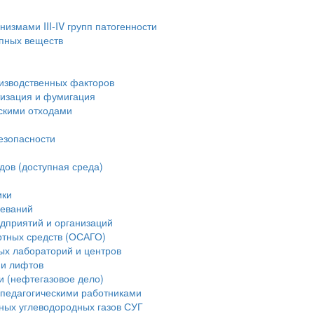
измами III-IV групп патогенности
опных веществ
изводственных факторов
тизация и фумигация
скими отходами
езопасности
дов (доступная среда)
ики
леваний
дприятий и организаций
ртных средств (ОСАГО)
ых лабораторий и центров
ии лифтов
и (нефтегазовое дело)
педагогическими работниками
ных углеводородных газов СУГ