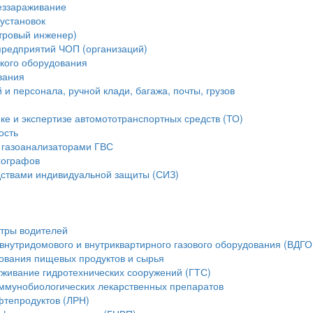
еззараживание
установок
стровый инженер)
предприятий ЧОП (организаций)
ского оборудования
вания
и персонала, ручной клади, багажа, почты, грузов
ике и экспертизе автомототранспортных средств (ТО)
ость
 газоанализаторами ГВС
хографов
ствами индивидуальной защиты (СИЗ)
тры водителей
внутридомового и внутриквартирного газового оборудования (ВДГО
ования пищевых продуктов и сырья
уживание гидротехнических сооружений (ГТС)
ммунобиологических лекарственных препаратов
фтепродуктов (ЛРН)