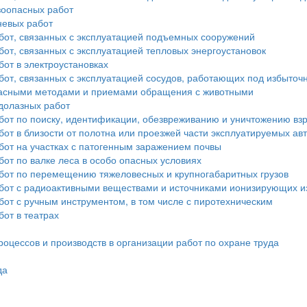
зоопасных работ
невых работ
бот, связанных с эксплуатацией подъемных сооружений
от, связанных с эксплуатацией тепловых энергоустановок
от в электроустановках
бот, связанных с эксплуатацией сосудов, работающих под избыто
опасными методами и приемами обращения с животными
долазных работ
бот по поиску, идентификации, обезвреживанию и уничтожению в
от в близости от полотна или проезжей части эксплуатируемых а
бот на участках с патогенным заражением почвы
от по валке леса в особо опасных условиях
бот по перемещению тяжеловесных и крупногабаритных грузов
бот с радиоактивными веществами и источниками ионизирующих и
от с ручным инструментом, в том числе с пиротехническим
от в театрах
оцессов и производств в организации работ по охране труда
да