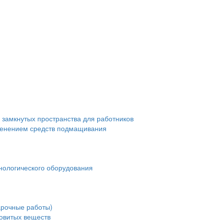
 замкнутых пространства для работников
менением средств подмащивания
нологического оборудования
арочные работы)
довитых веществ