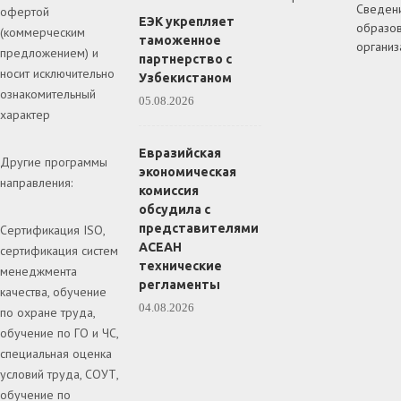
Сведен
офертой
ЕЭК укрепляет
образов
(коммерческим
таможенное
организ
предложением) и
партнерство с
носит исключительно
Узбекистаном
ознакомительный
05.08.2026
характер
Евразийская
Другие программы
экономическая
направления:
комиссия
обсудила с
представителями
Сертификация ISO,
АСЕАН
сертификация систем
технические
менеджмента
регламенты
качества, обучение
04.08.2026
по охране труда,
обучение по ГО и ЧС,
специальная оценка
условий труда, СОУТ,
обучение по