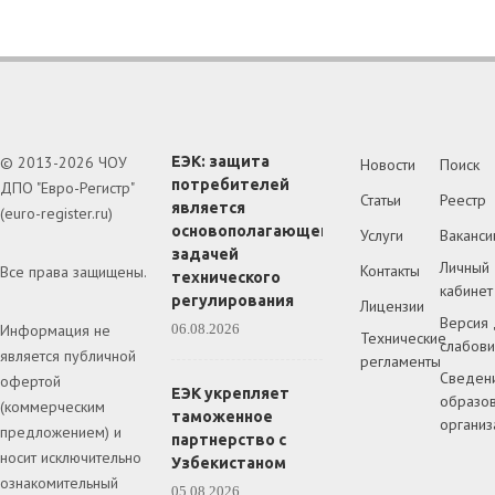
© 2013-2026 ЧОУ
ЕЭК: защита
Новости
Поиск
потребителей
ДПО "Евро-Регистр"
Статьи
Реестр
является
(euro-register.ru)
основополагающей
Услуги
Ваканси
задачей
Личный
Контакты
Все права защищены.
технического
кабинет
регулирования
Лицензии
Версия 
Информация не
06.08.2026
Технические
слабов
является публичной
регламенты
Сведен
офертой
ЕЭК укрепляет
образов
(коммерческим
таможенное
организ
предложением) и
партнерство с
носит исключительно
Узбекистаном
ознакомительный
05.08.2026