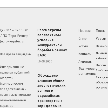
© 2013-2026 ЧОУ
Рассмотрены
Новости
Поиск
перспективы
ДПО "Евро-Регистр"
Статьи
Реестр
усиления
(euro-register.ru)
конкурентной
Услуги
Ваканси
борьбы в рамках
Личный
Контакты
Все права защищены.
ЕАЭС
кабинет
Лицензии
10.08.2026
Версия 
Информация не
Технические
слабов
является публичной
регламенты
Обсуждено
Сведен
офертой
влияние общих
образов
(коммерческим
энергетических
организ
предложением) и
рынков и
носит исключительно
евразийских
ознакомительный
транспортных
характер
коридоров на