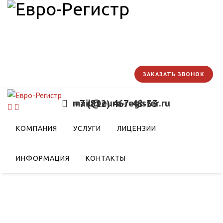
ЗАКАЗАТЬ ЗВОНОК
mail@euro-register.ru
+7 (812) 467-48-33
пасности аппаратов,
КОМПАНИЯ
УСЛУГИ
ЛИЦЕНЗИИ
бразном топливе
ИНФОРМАЦИЯ
КОНТАКТЫ
на газообразном топливе