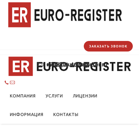
ЗАКАЗАТЬ ЗВОНОК
mail@euro-register.ru
+7 (812) 467-48-33
пасности молока и
КОМПАНИЯ
УСЛУГИ
ЛИЦЕНЗИИ
ИНФОРМАЦИЯ
КОНТАКТЫ
укции