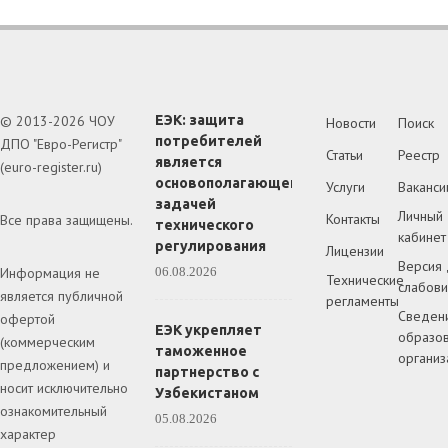
© 2013-2026 ЧОУ
ЕЭК: защита
Новости
Поиск
потребителей
ДПО "Евро-Регистр"
Статьи
Реестр
является
(euro-register.ru)
основополагающей
Услуги
Ваканси
задачей
Личный
Контакты
Все права защищены.
технического
кабинет
регулирования
Лицензии
Версия 
Информация не
06.08.2026
Технические
слабов
является публичной
регламенты
Сведен
офертой
ЕЭК укрепляет
образов
(коммерческим
таможенное
организ
предложением) и
партнерство с
носит исключительно
Узбекистаном
ознакомительный
05.08.2026
характер