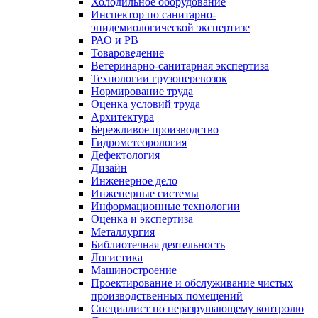
Холодильное оборудование
Инспектор по санитарно-
эпидемиологической экспертизе
РАО и РВ
Товароведение
Ветеринарно-санитарная экспертиза
Технологии грузоперевозок
Нормирование труда
Оценка условий труда
Архитектура
Бережливое производство
Гидрометеорология
Дефектология
Дизайн
Инженерное дело
Инженерные системы
Информационные технологии
Оценка и экспертиза
Металлургия
Библиотечная деятельность
Логистика
Машиностроение
Проектирование и обслуживание чистых
производственных помещений
Специалист по неразрушающему контролю