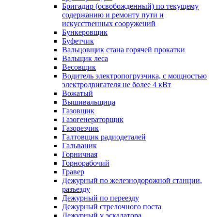
Бригадир (освобожденный) по текущему
содержанию и ремонту пути и
искусственных сооружений
Бункеровщик
Буфетчик
Вальцовщик стана горячей прокатки
Вальщик леса
Весовщик
Водитель электропогрузчика, с мощностью
электродвигателя не более 4 кВт
Вожатый
Вышивальщица
Газовщик
Газогенераторщик
Газорезчик
Галтовщик радиодеталей
Гальваник
Горничная
Горнорабочий
Гравер
Дежурный по железнодорожной станции,
разъезду
Дежурный по переезду
Дежурный стрелочного поста
Дежурный у эскалатора