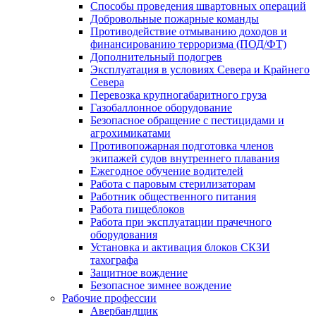
Способы проведения швартовных операций
Добровольные пожарные команды
Противодействие отмыванию доходов и
финансированию терроризма (ПОД/ФТ)
Дополнительный подогрев
Эксплуатация в условиях Севера и Крайнего
Севера
Перевозка крупногабаритного груза
Газобаллонное оборудование
Безопасное обращение с пестицидами и
агрохимикатами
Противопожарная подготовка членов
экипажей судов внутреннего плавания
Ежегодное обучение водителей
Работа с паровым стерилизаторам
Работник общественного питания
Работа пищеблоков
Работа при эксплуатации прачечного
оборудования
Установка и активация блоков СКЗИ
тахографа
Защитное вождение
Безопасное зимнее вождение
Рабочие профессии
Авербандщик