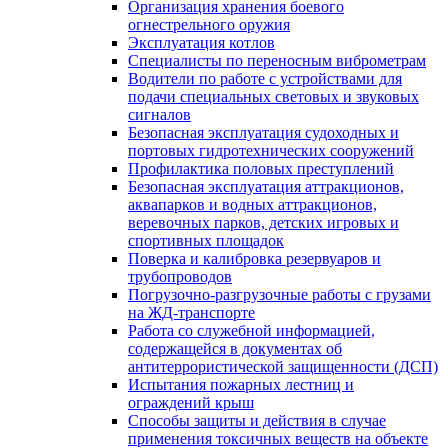
Организация хранения боевого
огнестрельного оружия
Эксплуатация котлов
Специалисты по переносным виброметрам
Водители по работе с устройствами для
подачи специальных световых и звуковых
сигналов
Безопасная эксплуатация судоходных и
портовых гидротехнических сооружений
Профилактика половых преступлений
Безопасная эксплуатация аттракционов,
аквапарков и водных аттракционов,
веревочных парков, детских игровых и
спортивных площадок
Поверка и калибровка резервуаров и
трубопроводов
Погрузочно-разгрузочные работы с грузами
на ЖД-транспорте
Работа со служебной информацией,
содержащейся в документах об
антитеррористической защищенности (ДСП)
Испытания пожарных лестниц и
ограждений крыш
Способы защиты и действия в случае
применения токсичных веществ на объекте