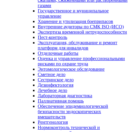
сжатыми, сжиженными или растворенными
газами
Государственное и муниципальное
управление
Хранение и утилизация боеприпасов
Внутренние аудиторы по СМК ISO (ИСО)
Экспертиза временной нетрудоспособности
Пест-контроль
Эксплуатация, обслуживание и ремонт
платформ для инвалидов
Отделочные работы
Оценка и управление профессиональными
рисками по охране труда
Энтомологическое обследование
Сметное дело
Сестринское дело
Дезинфектология
Лечебное дело
Лабораторная диагностика
Паллиативная помощь
Обеспечение эпидемиологической
безопасности эндоскопических
вмешательств
Рентгенология
Нормоконтроль технической и