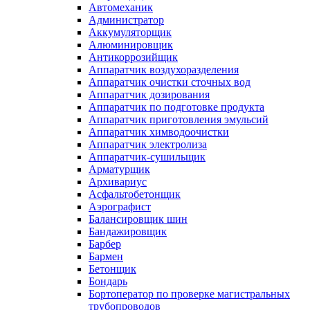
Автомеханик
Администратор
Аккумуляторщик
Алюминировщик
Антикоррозийщик
Аппаратчик воздухоразделения
Аппаратчик очистки сточных вод
Аппаратчик дозирования
Аппаратчик по подготовке продукта
Аппаратчик приготовления эмульсий
Аппаратчик химводоочистки
Аппаратчик электролиза
Аппаратчик-сушильщик
Арматурщик
Архивариус
Асфальтобетонщик
Аэрографист
Балансировщик шин
Бандажировщик
Барбер
Бармен
Бетонщик
Бондарь
Бортоператор по проверке магистральных
трубопроводов