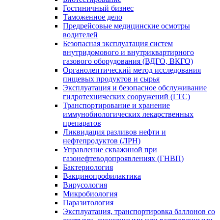
Гостиничный бизнес
Таможенное дело
Предрейсовые медицинские осмотры
водителей
Безопасная эксплуатация систем
внутридомового и внутриквартирного
газового оборудования (ВДГО, ВКГО)
Органолептический метод исследования
пищевых продуктов и сырья
Эксплуатация и безопасное обслуживание
гидротехнических сооружений (ГТС)
Транспортирование и хранение
иммунобиологических лекарственных
препаратов
Ликвидация разливов нефти и
нефтепродуктов (ЛРН)
Управление скважиной при
газонефтеводопроявлениях (ГНВП)
Бактериология
Вакцинопрофилактика
Вирусология
Микробиология
Паразитология
Эксплуатация, транспортировка баллонов со