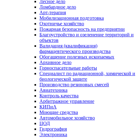
Лесное дело
Ломбардное дело
Арт-терапия
Мобилизационная подготовка
Охотничье хозяйство
Пожарная безопасность на предприятии
Благоустройство и озеленение территорий и
объектов
Валидация (квалификация)
фармацевтического производства
Обогащение полезных ископаемых
Архивное дело
Горноспасательные работы
Специалист по радиационной, химической и
биологической защите
Производство резиновых смесей
Авиатехника
Контроль качества
Арбитражное управление
КИПиА
Моющие средства
Автомобильное хозяйство
ЦОД
Гидрография
Электроника