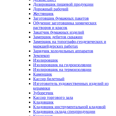
Дозировщик пищевой продукции
Дорожный рабочий
Жестянщик
Заготовщик бумажных пакетов
Обучение заготовщика химических
растворов и красок
Закатчик бумажных изделий
Замерщик дебитов скважин
Замерщик на топографо-геодезических и
маркшейдерских работах
Зарядчик холодильных аппаратов
Землекоп
Изолировщик
Изолировщик на гидроизоляции
Изолировщик на термоизоляции
Каменщик
Кассир билетный
Изготовитель художественных изделий из
керамики
Зуборезчик
Кассир торгового зала
Кладовщик
Кладовщик инструментальной кладовой
Кладовщик склада спецпродукции