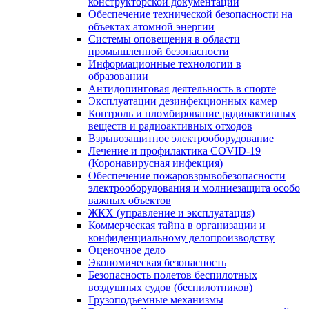
конструкторской документации
Обеспечение технической безопасности на
объектах атомной энергии
Системы оповещения в области
промышленной безопасности
Информационные технологии в
образовании
Антидопинговая деятельность в спорте
Эксплуатации дезинфекционных камер
Контроль и пломбирование радиоактивных
веществ и радиоактивных отходов
Взрывозащитное электрооборудование
Лечение и профилактика COVID-19
(Коронавирусная инфекция)
Обеспечение пожаровзрывобезопасности
электрооборудования и молниезащита особо
важных объектов
ЖКХ (управление и эксплуатация)
Коммерческая тайна в организации и
конфиденциальному делопроизводству
Оценочное дело
Экономическая безопасность
Безопасность полетов беспилотных
воздушных судов (беспилотников)
Грузоподъемные механизмы