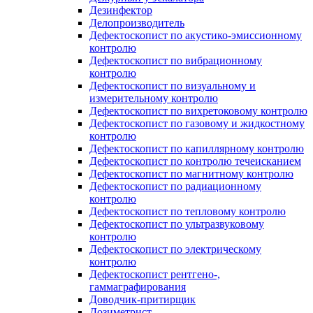
Дезинфектор
Делопроизводитель
Дефектоскопист по акустико-эмиссионному
контролю
Дефектоскопист по вибрационному
контролю
Дефектоскопист по визуальному и
измерительному контролю
Дефектоскопист по вихретоковому контролю
Дефектоскопист по газовому и жидкостному
контролю
Дефектоскопист по капиллярному контролю
Дефектоскопист по контролю течеисканием
Дефектоскопист по магнитному контролю
Дефектоскопист по радиационному
контролю
Дефектоскопист по тепловому контролю
Дефектоскопист по ультразвуковому
контролю
Дефектоскопист по электрическому
контролю
Дефектоскопист рентгено-,
гаммаграфирования
Доводчик-притирщик
Дозиметрист