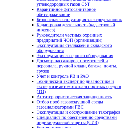
углеводородных газов СУГ
Карантинное фитосанитарное
обеззараживание
Безопасная эксплуатация электроустановок
Кадастровая деятельность (кадастровый
инженер)
Руководители частных охранных
предприятий ЧОП (организаций)
Эксплуатация стеллажей и складского
оборудования
Эксплуатация лазерного оборудования
Досмотр пассажиров, посетителей и
персонала, ручной клади, багажа, почты,
грузов
Учет и контроль РВ и РАО
Технический эксперт по диагностике и
экспертизе автомототранспортных средств
(ТО)
Антитеррористическая защищенность
Отбор проб газовоздушной среды
газоанализаторами ГВС
Эксплуатация и обслуживание тахографов
Специалист по обеспечению средствами
индивидуальной защиты (СИЗ)
Биотестирование