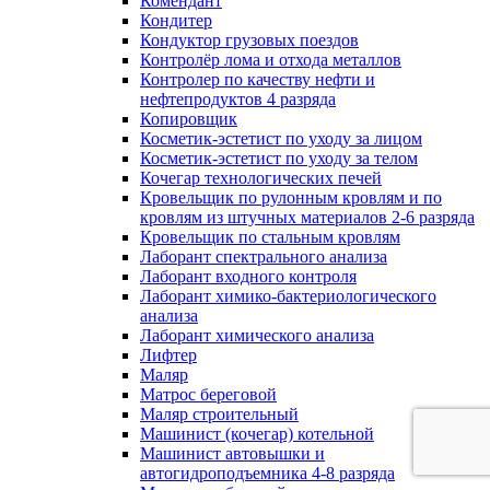
Комендант
Кондитер
Кондуктор грузовых поездов
Контролёр лома и отхода металлов
Контролер по качеству нефти и
нефтепродуктов 4 разряда
Копировщик
Косметик-эстетист по уходу за лицом
Косметик-эстетист по уходу за телом
Кочегар технологических печей
Кровельщик по рулонным кровлям и по
кровлям из штучных материалов 2-6 разряда
Кровельщик по стальным кровлям
Лаборант спектрального анализа
Лаборант входного контроля
Лаборант химико-бактериологического
анализа
Лаборант химического анализа
Лифтер
Маляр
Матрос береговой
Маляр строительный
Машинист (кочегар) котельной
Машинист автовышки и
автогидроподъемника 4-8 разряда